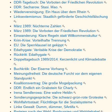
DDR-Tagebuch: Die Vorboten der Friedlichen Revolution
DDR: Sacharow. Stasi. Mao.
Wiedervereinigung: Ein Haus über dem Rhein
Linksextemismus: Staatlich geförderte Geschichtsfälschung
März 1989: Nüchterne Zahlen
März 1989: Die Vorboten der Friedlichen Revolution
Einwanderung: Klare Regeln statt Willkommenskultur
Krim-Krise: Vorteilhafte Trennung
EU: Die Sperrklausel ist gekippt
Edathygate: Veritable Krise der Demokratie
Rücktritt: Edathygate
Doppeltagebuch 1989/2014: Kerzenlicht und Klimadebatte
Buchkritik: Der Eiserne Vorhang
Meinungsfreiheit: Die deutsche Furcht vor dem eigenen
Standpunkt
Koalitionsvertrag: Die große Mogelpackung
DDR: Endlich ein Grabstein für Charly
Irena Sendlerowa: Eine wahre Heldin
Sondierungsgespräche: Die schwarz-grün-rote Groteske
Wohlfahrtsstaat: Flüchtlinge für die Sozialsysteme
Linke Gewalt: Dumm, dümmer, SAntifa
Parteien nach der Wahl: Pyrrhussieg und Wahldebakel