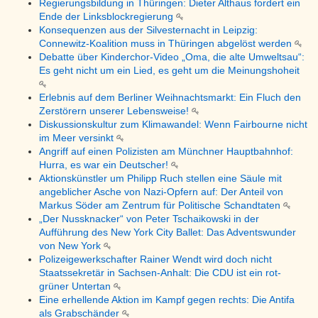
Regierungsbildung in Thüringen: Dieter Althaus fordert ein
Ende der Linksblockregierung
Konsequenzen aus der Silvesternacht in Leipzig:
Connewitz-Koalition muss in Thüringen abgelöst werden
Debatte über Kinderchor-Video „Oma, die alte Umweltsau“:
Es geht nicht um ein Lied, es geht um die Meinungshoheit
Erlebnis auf dem Berliner Weihnachtsmarkt: Ein Fluch den
Zerstörern unserer Lebensweise!
Diskussionskultur zum Klimawandel: Wenn Fairbourne nicht
im Meer versinkt
Angriff auf einen Polizisten am Münchner Hauptbahnhof:
Hurra, es war ein Deutscher!
Aktionskünstler um Philipp Ruch stellen eine Säule mit
angeblicher Asche von Nazi-Opfern auf: Der Anteil von
Markus Söder am Zentrum für Politische Schandtaten
„Der Nussknacker“ von Peter Tschaikowski in der
Aufführung des New York City Ballet: Das Adventswunder
von New York
Polizeigewerkschafter Rainer Wendt wird doch nicht
Staatssekretär in Sachsen-Anhalt: Die CDU ist ein rot-
grüner Untertan
Eine erhellende Aktion im Kampf gegen rechts: Die Antifa
als Grabschänder