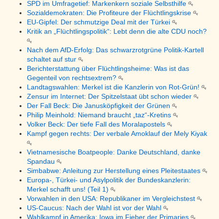
SPD im Umfragetief: Markenkern soziale Selbsthilfe
Sozialdemokraten: Die Profiteure der Flüchtlingskrise
EU-Gipfel: Der schmutzige Deal mit der Türkei
Kritik an „Flüchtlingspolitik“: Lebt denn die alte CDU noch?
Nach dem AfD-Erfolg: Das schwarzrotgrüne Politik-Kartell
schaltet auf stur
Berichterstattung über Flüchtlingsheime: Was ist das
Gegenteil von rechtsextrem?
Landtagswahlen: Merkel ist die Kanzlerin von Rot-Grün!
Zensur im Internet: Der Spitzelstaat übt schon wieder
Der Fall Beck: Die Janusköpfigkeit der Grünen
Philip Meinhold: Niemand braucht „taz“-Kretins
Volker Beck: Der tiefe Fall des Moralapostels
Kampf gegen rechts: Der verbale Amoklauf der Mely Kiyak
Vietnamesische Boatpeople: Danke Deutschland, danke
Spandau
Simbabwe: Anleitung zur Herstellung eines Pleitestaates
Europa-, Türkei- und Asylpolitik der Bundeskanzlerin:
Merkel schafft uns! (Teil 1)
Vorwahlen in den USA: Republikaner im Vergleichstest
US-Caucus: Nach der Wahl ist vor der Wahl
Wahlkampf in Amerika: Iowa im Fieber der Primaries