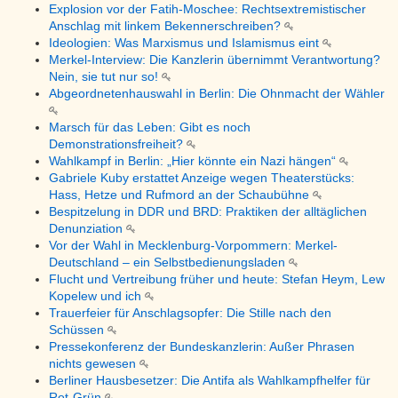
Explosion vor der Fatih-Moschee: Rechtsextremistischer
Anschlag mit linkem Bekennerschreiben?
Ideologien: Was Marxismus und Islamismus eint
Merkel-Interview: Die Kanzlerin übernimmt Verantwortung?
Nein, sie tut nur so!
Abgeordnetenhauswahl in Berlin: Die Ohnmacht der Wähler
Marsch für das Leben: Gibt es noch
Demonstrationsfreiheit?
Wahlkampf in Berlin: „Hier könnte ein Nazi hängen“
Gabriele Kuby erstattet Anzeige wegen Theaterstücks:
Hass, Hetze und Rufmord an der Schaubühne
Bespitzelung in DDR und BRD: Praktiken der alltäglichen
Denunziation
Vor der Wahl in Mecklenburg-Vorpommern: Merkel-
Deutschland – ein Selbstbedienungsladen
Flucht und Vertreibung früher und heute: Stefan Heym, Lew
Kopelew und ich
Trauerfeier für Anschlagsopfer: Die Stille nach den
Schüssen
Pressekonferenz der Bundeskanzlerin: Außer Phrasen
nichts gewesen
Berliner Hausbesetzer: Die Antifa als Wahlkampfhelfer für
Rot-Grün