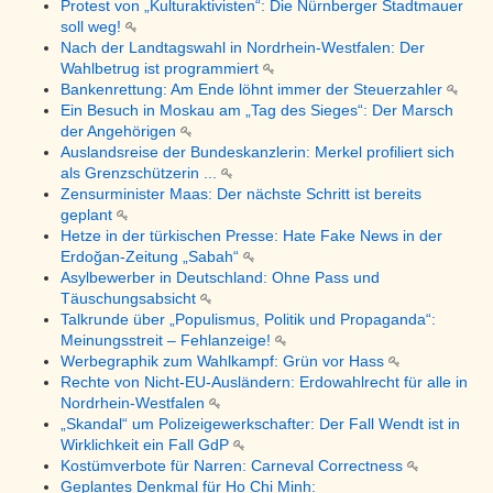
Protest von „Kulturaktivisten“: Die Nürnberger Stadtmauer
soll weg!
Nach der Landtagswahl in Nordrhein-Westfalen: Der
Wahlbetrug ist programmiert
Bankenrettung: Am Ende löhnt immer der Steuerzahler
Ein Besuch in Moskau am „Tag des Sieges“: Der Marsch
der Angehörigen
Auslandsreise der Bundeskanzlerin: Merkel profiliert sich
als Grenzschützerin ...
Zensurminister Maas: Der nächste Schritt ist bereits
geplant
Hetze in der türkischen Presse: Hate Fake News in der
Erdoğan-Zeitung „Sabah“
Asylbewerber in Deutschland: Ohne Pass und
Täuschungsabsicht
Talkrunde über „Populismus, Politik und Propaganda“:
Meinungsstreit – Fehlanzeige!
Werbegraphik zum Wahlkampf: Grün vor Hass
Rechte von Nicht-EU-Ausländern: Erdowahlrecht für alle in
Nordrhein-Westfalen
„Skandal“ um Polizeigewerkschafter: Der Fall Wendt ist in
Wirklichkeit ein Fall GdP
Kostümverbote für Narren: Carneval Correctness
Geplantes Denkmal für Ho Chi Minh: