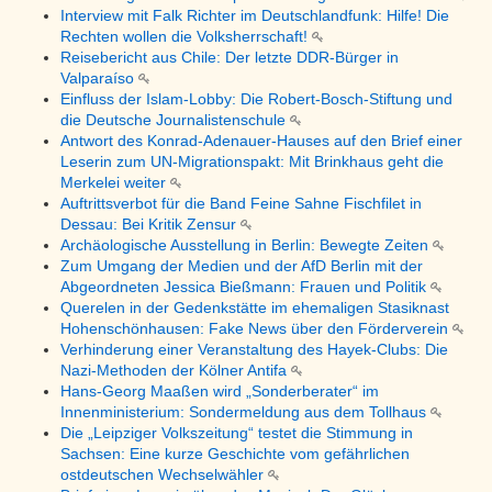
Interview mit Falk Richter im Deutschlandfunk: Hilfe! Die
Rechten wollen die Volksherrschaft!
Reisebericht aus Chile: Der letzte DDR-Bürger in
Valparaíso
Einfluss der Islam-Lobby: Die Robert-Bosch-Stiftung und
die Deutsche Journalistenschule
Antwort des Konrad-Adenauer-Hauses auf den Brief einer
Leserin zum UN-Migrationspakt: Mit Brinkhaus geht die
Merkelei weiter
Auftrittsverbot für die Band Feine Sahne Fischfilet in
Dessau: Bei Kritik Zensur
Archäologische Ausstellung in Berlin: Bewegte Zeiten
Zum Umgang der Medien und der AfD Berlin mit der
Abgeordneten Jessica Bießmann: Frauen und Politik
Querelen in der Gedenkstätte im ehemaligen Stasiknast
Hohenschönhausen: Fake News über den Förderverein
Verhinderung einer Veranstaltung des Hayek-Clubs: Die
Nazi-Methoden der Kölner Antifa
Hans-Georg Maaßen wird „Sonderberater“ im
Innenministerium: Sondermeldung aus dem Tollhaus
Die „Leipziger Volkszeitung“ testet die Stimmung in
Sachsen: Eine kurze Geschichte vom gefährlichen
ostdeutschen Wechselwähler