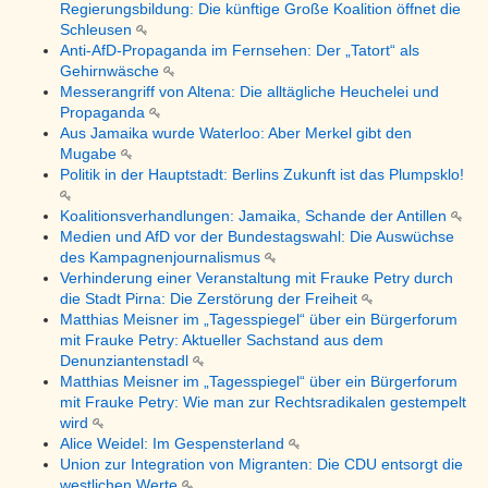
Regierungsbildung: Die künftige Große Koalition öffnet die
Schleusen
Anti-AfD-Propaganda im Fernsehen: Der „Tatort“ als
Gehirnwäsche
Messerangriff von Altena: Die alltägliche Heuchelei und
Propaganda
Aus Jamaika wurde Waterloo: Aber Merkel gibt den
Mugabe
Politik in der Hauptstadt: Berlins Zukunft ist das Plumpsklo!
Koalitionsverhandlungen: Jamaika, Schande der Antillen
Medien und AfD vor der Bundestagswahl: Die Auswüchse
des Kampagnenjournalismus
Verhinderung einer Veranstaltung mit Frauke Petry durch
die Stadt Pirna: Die Zerstörung der Freiheit
Matthias Meisner im „Tagesspiegel“ über ein Bürgerforum
mit Frauke Petry: Aktueller Sachstand aus dem
Denunziantenstadl
Matthias Meisner im „Tagesspiegel“ über ein Bürgerforum
mit Frauke Petry: Wie man zur Rechtsradikalen gestempelt
wird
Alice Weidel: Im Gespensterland
Union zur Integration von Migranten: Die CDU entsorgt die
westlichen Werte