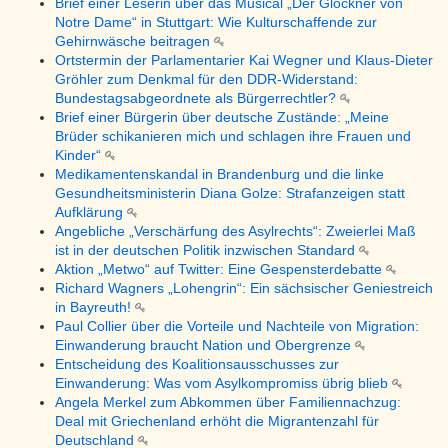
Brief einer Leserin über das Musical „Der Glöckner von
Notre Dame“ in Stuttgart: Wie Kulturschaffende zur
Gehirnwäsche beitragen
Ortstermin der Parlamentarier Kai Wegner und Klaus-Dieter
Gröhler zum Denkmal für den DDR-Widerstand:
Bundestagsabgeordnete als Bürgerrechtler?
Brief einer Bürgerin über deutsche Zustände: „Meine
Brüder schikanieren mich und schlagen ihre Frauen und
Kinder“
Medikamentenskandal in Brandenburg und die linke
Gesundheitsministerin Diana Golze: Strafanzeigen statt
Aufklärung
Angebliche „Verschärfung des Asylrechts“: Zweierlei Maß
ist in der deutschen Politik inzwischen Standard
Aktion „Metwo“ auf Twitter: Eine Gespensterdebatte
Richard Wagners „Lohengrin“: Ein sächsischer Geniestreich
in Bayreuth!
Paul Collier über die Vorteile und Nachteile von Migration:
Einwanderung braucht Nation und Obergrenze
Entscheidung des Koalitionsausschusses zur
Einwanderung: Was vom Asylkompromiss übrig blieb
Angela Merkel zum Abkommen über Familiennachzug:
Deal mit Griechenland erhöht die Migrantenzahl für
Deutschland