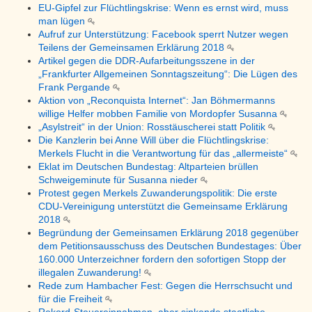
EU-Gipfel zur Flüchtlingskrise: Wenn es ernst wird, muss
man lügen
Aufruf zur Unterstützung: Facebook sperrt Nutzer wegen
Teilens der Gemeinsamen Erklärung 2018
Artikel gegen die DDR-Aufarbeitungsszene in der
„Frankfurter Allgemeinen Sonntagszeitung“: Die Lügen des
Frank Pergande
Aktion von „Reconquista Internet“: Jan Böhmermanns
willige Helfer mobben Familie von Mordopfer Susanna
„Asylstreit“ in der Union: Rosstäuscherei statt Politik
Die Kanzlerin bei Anne Will über die Flüchtlingskrise:
Merkels Flucht in die Verantwortung für das „allermeiste“
Eklat im Deutschen Bundestag: Altparteien brüllen
Schweigeminute für Susanna nieder
Protest gegen Merkels Zuwanderungspolitik: Die erste
CDU-Vereinigung unterstützt die Gemeinsame Erklärung
2018
Begründung der Gemeinsamen Erklärung 2018 gegenüber
dem Petitionsausschuss des Deutschen Bundestages: Über
160.000 Unterzeichner fordern den sofortigen Stopp der
illegalen Zuwanderung!
Rede zum Hambacher Fest: Gegen die Herrschsucht und
für die Freiheit