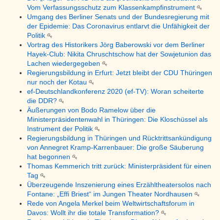
Vom Verfassungsschutz zum Klassenkampfinstrument
Umgang des Berliner Senats und der Bundesregierung mit
der Epidemie: Das Coronavirus entlarvt die Unfähigkeit der
Politik
Vortrag des Historikers Jörg Baberowski vor dem Berliner
Hayek-Club: Nikita Chruschtschow hat der Sowjetunion das
Lachen wiedergegeben
Regierungsbildung in Erfurt: Jetzt bleibt der CDU Thüringen
nur noch der Kotau
ef-Deutschlandkonferenz 2020 (ef-TV): Woran scheiterte
die DDR?
Äußerungen von Bodo Ramelow über die
Ministerpräsidentenwahl in Thüringen: Die Kloschüssel als
Instrument der Politik
Regierungsbildung in Thüringen und Rücktrittsankündigung
von Annegret Kramp-Karrenbauer: Die große Säuberung
hat begonnen
Thomas Kemmerich tritt zurück: Ministerpräsident für einen
Tag
Überzeugende Inszenierung eines Erzähltheatersolos nach
Fontane: „Effi Briest“ im Jungen Theater Nordhausen
Rede von Angela Merkel beim Weltwirtschaftsforum in
Davos: Wollt ihr die totale Transformation?