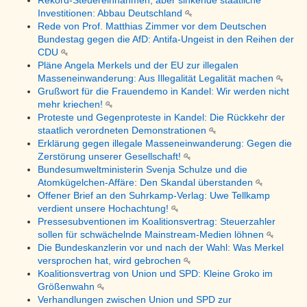
Rekord-Steuereinnahmen, aber sinkende staatliche
Investitionen: Abbau Deutschland
Rede von Prof. Matthias Zimmer vor dem Deutschen
Bundestag gegen die AfD: Antifa-Ungeist in den Reihen der
CDU
Pläne Angela Merkels und der EU zur illegalen
Masseneinwanderung: Aus Illegalität Legalität machen
Grußwort für die Frauendemo in Kandel: Wir werden nicht
mehr kriechen!
Proteste und Gegenproteste in Kandel: Die Rückkehr der
staatlich verordneten Demonstrationen
Erklärung gegen illegale Masseneinwanderung: Gegen die
Zerstörung unserer Gesellschaft!
Bundesumweltministerin Svenja Schulze und die
Atomkügelchen-Affäre: Den Skandal überstanden
Offener Brief an den Suhrkamp-Verlag: Uwe Tellkamp
verdient unsere Hochachtung!
Pressesubventionen im Koalitionsvertrag: Steuerzahler
sollen für schwächelnde Mainstream-Medien löhnen
Die Bundeskanzlerin vor und nach der Wahl: Was Merkel
versprochen hat, wird gebrochen
Koalitionsvertrag von Union und SPD: Kleine Groko im
Größenwahn
Verhandlungen zwischen Union und SPD zur