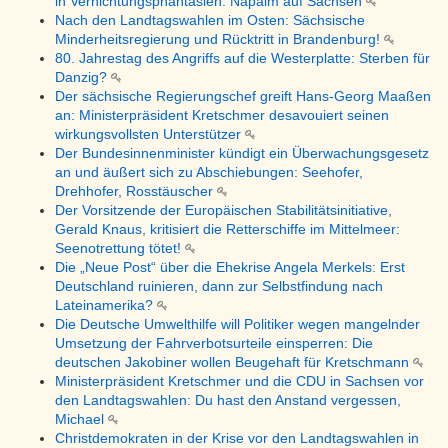
in Vernichtungsphantasien: Napalm auf Sachsen
Nach den Landtagswahlen im Osten: Sächsische
Minderheitsregierung und Rücktritt in Brandenburg!
80. Jahrestag des Angriffs auf die Westerplatte: Sterben für
Danzig?
Der sächsische Regierungschef greift Hans-Georg Maaßen
an: Ministerpräsident Kretschmer desavouiert seinen
wirkungsvollsten Unterstützer
Der Bundesinnenminister kündigt ein Überwachungsgesetz
an und äußert sich zu Abschiebungen: Seehofer,
Drehhofer, Rosstäuscher
Der Vorsitzende der Europäischen Stabilitätsinitiative,
Gerald Knaus, kritisiert die Retterschiffe im Mittelmeer:
Seenotrettung tötet!
Die „Neue Post“ über die Ehekrise Angela Merkels: Erst
Deutschland ruinieren, dann zur Selbstfindung nach
Lateinamerika?
Die Deutsche Umwelthilfe will Politiker wegen mangelnder
Umsetzung der Fahrverbotsurteile einsperren: Die
deutschen Jakobiner wollen Beugehaft für Kretschmann
Ministerpräsident Kretschmer und die CDU in Sachsen vor
den Landtagswahlen: Du hast den Anstand vergessen,
Michael
Christdemokraten in der Krise vor den Landtagswahlen in