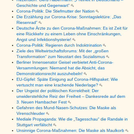
Geschichte und Gegenwart“
Corona-Politik: Die Stiefmutter der Nation
Die Erzählung zur Corona-Krise: Sonntagslektüre: „Das
Riesenrad“
Deutsche Ärzte zu den Corona-Maßnahmen: Es ist Zeit für
eine Rückkehr zu einem Leben ohne Einschränkungen,
Angst und Infektionshysterie!
Corona-Politik: Regieren durch Indoktrination
Ziele des Weltwirtschaftsforums: Mit der „großen
Transformation“ zum Neustart des Sozialismus
Berliner Innensenator Geisel verbietet Anti-Corona-
Versammlungen: Niemand hat die Absicht, das
Demonstrationsrecht auszuhebeln!
EU-Gipfel: Späte Einigung auf Corona-Hilfspaket: Wie
vertuscht man eine krachende Niederlage?
Der Ungeist der politischen Korrektheit: Der
unwiderstehliche Reiz der Freiheit – Dankesrede auf dem
3. Neuen Hambacher Fest
Gefahren des Mund-Nasen-Schutzes: Die Maske als
Virenschleuder
Mediale Propaganda: Wie die „Tagesschau“ die Randale in
Stuttgart verfälscht
Unsinnige Corona-Maßnahmen: Die Maske als Maulkorb