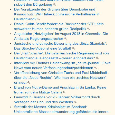
riskiert den Bürgerkrieg
Der Vorsitzende der Grünen über Demokratie und
Klimaschutz: Will Habeck chinesische Verhältnisse in
Deutschland?
Daniel Cohn-Bendit fordert die Rückkehr der SED: Kein
schwarzer Humor, sondern grüne Realpolitik
Angebliche „Hetzjagden“ im August 2018 in Chemnitz: Die
Antifa als Regierungssprecher
Juristische und ethische Bewertung des „Ibiza-Skandals“:
Das Strache-Video ist eine Straftat!
Der „Fall Strache“: Die österreichische Regierung wird von
Deutschland aus abgesetzt – woran erinnert das?
Interview mit Thomas Haldenwang im „heute-journal“: Fake
News vom neuen Verfassungsschutzpräsidenten
Veröffentlichung von Christian Fuchs und Paul Middelhoff
über die „Neue Rechte“: Wie man ein „rechtes Netzwerk“
erfindet
Brand von Notre-Dame und Anschlag in Sri Lanka: Keine
frohe, sondern blutige Ostern
Genozid in Ruanda vor 25 Jahren: Völkermord durch
Versagen der Uno und des Westens
Statistik der Messer-Kriminalität im Saarland:
Unkontrollierte Masseneinwanderung gefährdet die innere