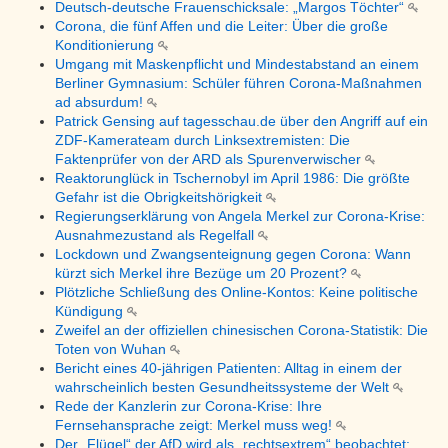
Deutsch-deutsche Frauenschicksale: „Margos Töchter“
Corona, die fünf Affen und die Leiter: Über die große
Konditionierung
Umgang mit Maskenpflicht und Mindestabstand an einem
Berliner Gymnasium: Schüler führen Corona-Maßnahmen
ad absurdum!
Patrick Gensing auf tagesschau.de über den Angriff auf ein
ZDF-Kamerateam durch Linksextremisten: Die
Faktenprüfer von der ARD als Spurenverwischer
Reaktorunglück in Tschernobyl im April 1986: Die größte
Gefahr ist die Obrigkeitshörigkeit
Regierungserklärung von Angela Merkel zur Corona-Krise:
Ausnahmezustand als Regelfall
Lockdown und Zwangsenteignung gegen Corona: Wann
kürzt sich Merkel ihre Bezüge um 20 Prozent?
Plötzliche Schließung des Online-Kontos: Keine politische
Kündigung
Zweifel an der offiziellen chinesischen Corona-Statistik: Die
Toten von Wuhan
Bericht eines 40-jährigen Patienten: Alltag in einem der
wahrscheinlich besten Gesundheitssysteme der Welt
Rede der Kanzlerin zur Corona-Krise: Ihre
Fernsehansprache zeigt: Merkel muss weg!
Der „Flügel“ der AfD wird als „rechtsextrem“ beobachtet: