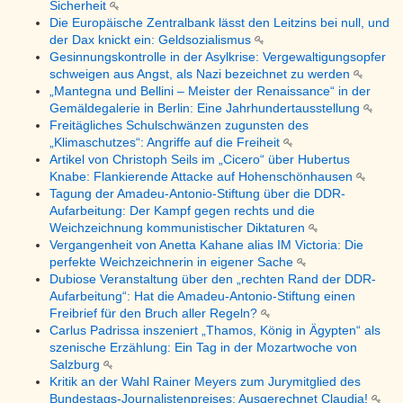
Sicherheit
Die Europäische Zentralbank lässt den Leitzins bei null, und
der Dax knickt ein: Geldsozialismus
Gesinnungskontrolle in der Asylkrise: Vergewaltigungsopfer
schweigen aus Angst, als Nazi bezeichnet zu werden
„Mantegna und Bellini – Meister der Renaissance“ in der
Gemäldegalerie in Berlin: Eine Jahrhundertausstellung
Freitägliches Schulschwänzen zugunsten des
„Klimaschutzes“: Angriffe auf die Freiheit
Artikel von Christoph Seils im „Cicero“ über Hubertus
Knabe: Flankierende Attacke auf Hohenschönhausen
Tagung der Amadeu-Antonio-Stiftung über die DDR-
Aufarbeitung: Der Kampf gegen rechts und die
Weichzeichnung kommunistischer Diktaturen
Vergangenheit von Anetta Kahane alias IM Victoria: Die
perfekte Weichzeichnerin in eigener Sache
Dubiose Veranstaltung über den „rechten Rand der DDR-
Aufarbeitung“: Hat die Amadeu-Antonio-Stiftung einen
Freibrief für den Bruch aller Regeln?
Carlus Padrissa inszeniert „Thamos, König in Ägypten“ als
szenische Erzählung: Ein Tag in der Mozartwoche von
Salzburg
Kritik an der Wahl Rainer Meyers zum Jurymitglied des
Bundestags-Journalistenpreises: Ausgerechnet Claudia!