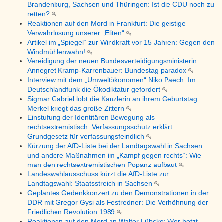
Brandenburg, Sachsen und Thüringen: Ist die CDU noch zu
retten?
Reaktionen auf den Mord in Frankfurt: Die geistige
Verwahrlosung unserer „Eliten“
Artikel im „Spiegel“ zur Windkraft vor 15 Jahren: Gegen den
Windmühlenwahn!
Vereidigung der neuen Bundesverteidigungsministerin
Annegret Kramp-Karrenbauer: Bundestag paradox
Interview mit dem „Umweltökonomen“ Niko Paech: Im
Deutschlandfunk die Ökodiktatur gefordert
Sigmar Gabriel lobt die Kanzlerin an ihrem Geburtstag:
Merkel kriegt das große Zittern
Einstufung der Identitären Bewegung als
rechtsextremistisch: Verfassungsschutz erklärt
Grundgesetz für verfassungsfeindlich
Kürzung der AfD-Liste bei der Landtagswahl in Sachsen
und andere Maßnahmen im „Kampf gegen rechts“: Wie
man den rechtsextremistischen Popanz aufbaut
Landeswahlausschuss kürzt die AfD-Liste zur
Landtagswahl: Staatsstreich in Sachsen
Geplantes Gedenkkonzert zu den Demonstrationen in der
DDR mit Gregor Gysi als Festredner: Die Verhöhnung der
Friedlichen Revolution 1989
Reaktionen auf den Mord an Walter Lübcke: Wer hetzt,