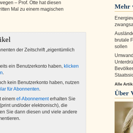
egen – Prof. Otte hat diesen
Mehr 
itten Mal zu einem magischen
Energie
zwangsa
Auslände
ikel
brutale 
sollen
nnenten der Zeitschrift „eigentümlich
Umwandl
Unterdr
eits ein Benutzerkonto haben,
klicken
Bevölker
en
.
Staatssi
och kein Benutzerkonto haben, nutzen
Alle Arti
lar für Abonnenten
.
Über
it einem
ef-Abonnement
erhalten Sie
(print und/oder elektronisch), die
nen Sie dann diesen und viele andere
mentieren.