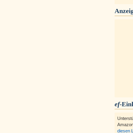
Anzei
ef
-Ein
Unterst
Amazon
diesen 