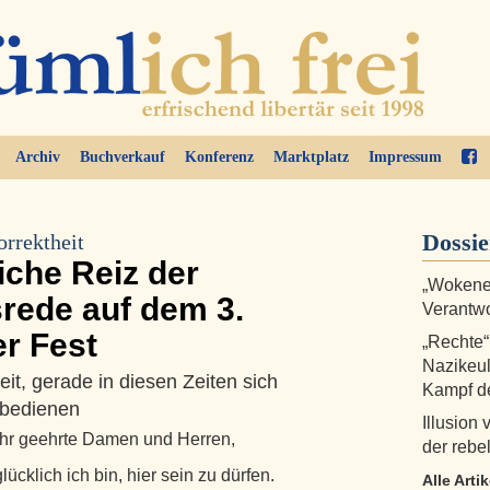
Archiv
Buchverkauf
Konferenz
Marktplatz
Impressum
Dossi
orrektheit
iche Reiz der
„Wokenes
srede auf dem 3.
Verantw
r Fest
„Rechte“
Nazikeul
it, gerade in diesen Zeiten sich
Kampf de
 bedienen
Illusion
sehr geehrte Damen und Herren,
der rebe
ücklich ich bin, hier sein zu dürfen.
Alle Arti