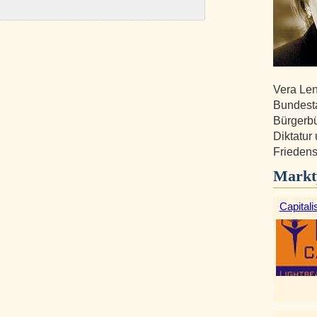
Vera Len
Bundesta
Bürgerbü
Diktatur
Friedens
Markt
Capitali