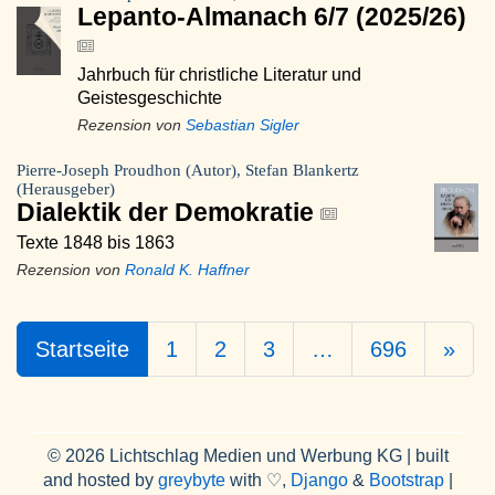
Lepanto-Almanach 6/7 (2025/26)
Jahrbuch für christliche Literatur und
Geistesgeschichte
Rezension von
Sebastian Sigler
Pierre-Joseph Proudhon (Autor), Stefan Blankertz
(Herausgeber)
Dialektik der Demokratie
Texte 1848 bis 1863
Rezension von
Ronald K. Haffner
Startseite
1
2
3
…
696
»
© 2026 Lichtschlag Medien und Werbung KG | built
and hosted by
greybyte
with ♡,
Django
&
Bootstrap
|