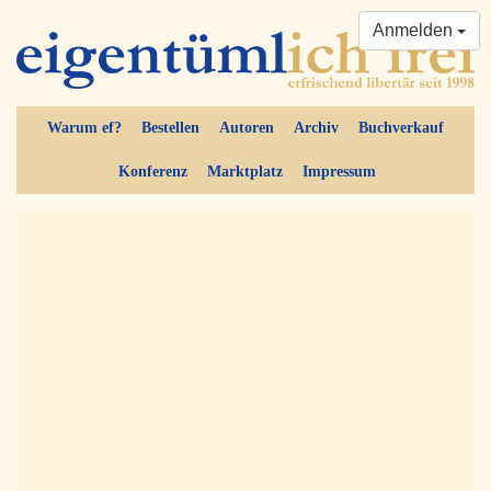
Anmelden
Warum ef?
Bestellen
Autoren
Archiv
Buchverkauf
Konferenz
Marktplatz
Impressum