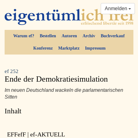
Anmelden
Warum ef?
Bestellen
Autoren
Archiv
Buchverkauf
Konferenz
Marktplatz
Impressum
ef 252
Ende der Demokratiesimulation
Im neuen Deutschland wackeln die parlamentarischen
Sitten
Inhalt
EFFefF | ef-AKTUELL