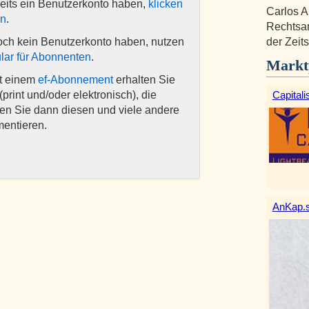
eits ein Benutzerkonto haben,
klicken
Carlos A
en
.
Rechtsan
der Zeits
och kein Benutzerkonto haben, nutzen
lar für Abonnenten
.
Markt
it einem
ef-Abonnement
erhalten Sie
Capitali
(print und/oder elektronisch), die
nen Sie dann diesen und viele andere
mentieren.
AnKap.s