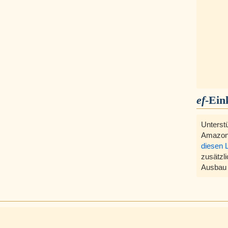
ef
-Ein
Unterst
Amazon
diesen 
zusätzli
Ausbau 