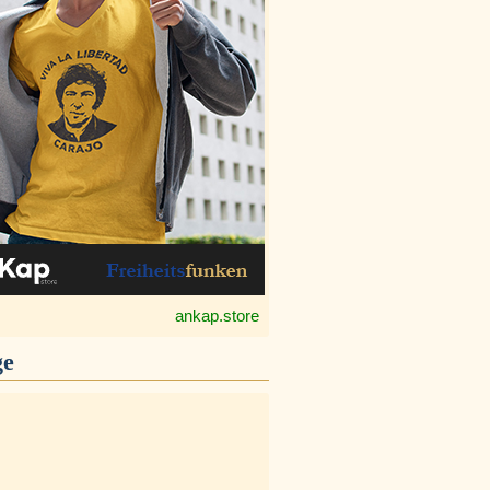
ankap.store
ge