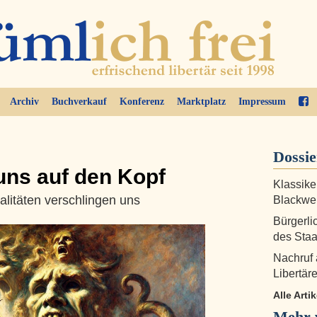
Archiv
Buchverkauf
Konferenz
Marktplatz
Impressum
Dossi
 uns auf den Kopf
Klassike
itäten verschlingen uns
Blackwel
Bürgerli
des Staa
Nachruf 
Libertär
Alle Arti
Mehr 