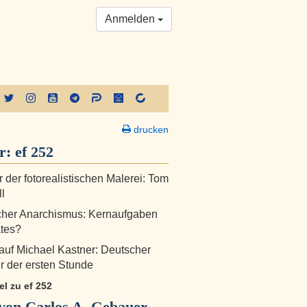
Anmelden
drucken
er:
ef 252
r der fotorealistischen Malerei: Tom
l
cher Anarchismus: Kernaufgaben
tes?
auf Michael Kastner: Deutscher
er der ersten Stunde
kel zu ef 252
von Carlos A. Gebauer