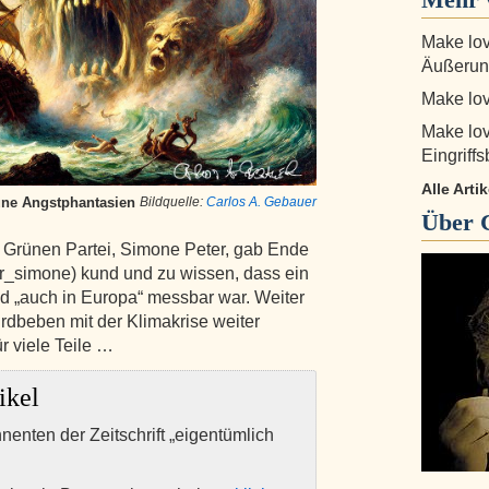
Make lov
Äußerun
Make lov
Make lov
Eingriff
Alle Arti
üne Angstphantasien
Bildquelle:
Carlos A. Gebauer
Über
 Grünen Partei, Simone Peter, gab Ende
r_simone) kund und zu wissen, dass ein
 „auch in Europa“ messbar war. Weiter
Erdbeben mit der Klimakrise weiter
r viele Teile …
ikel
nnenten der Zeitschrift „eigentümlich