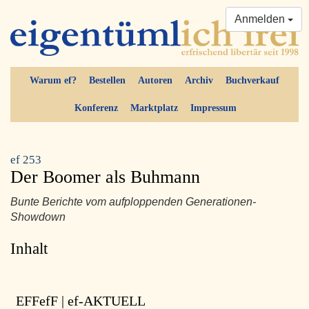
Anmelden
Warum ef?
Bestellen
Autoren
Archiv
Buchverkauf
Konferenz
Marktplatz
Impressum
ef 253
Der Boomer als Buhmann
Bunte Berichte vom aufploppenden Generationen-
Showdown
Inhalt
EFFefF | ef-AKTUELL