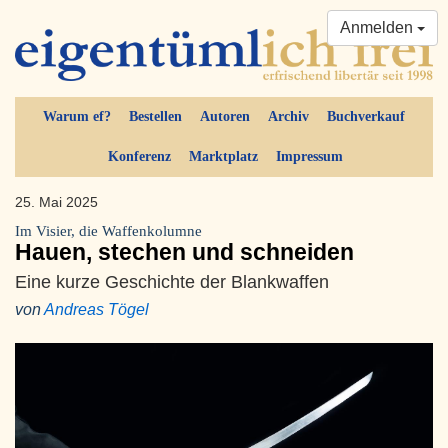
Anmelden
Warum ef?
Bestellen
Autoren
Archiv
Buchverkauf
Konferenz
Marktplatz
Impressum
25. Mai 2025
Im Visier, die Waffenkolumne
Hauen, stechen und schneiden
Eine kurze Geschichte der Blankwaffen
von
Andreas Tögel