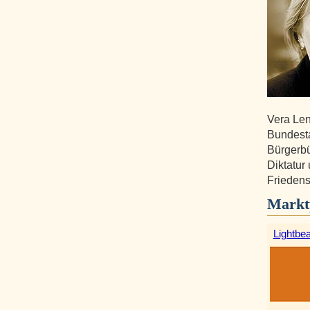
Vera Len
Bundesta
Bürgerbü
Diktatur
Friedens
Markt
Lightbe