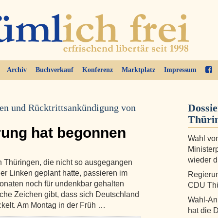
Archiv
Buchverkauf
Konferenz
Marktplatz
Impressum
Dossi
en und Rücktrittsankündigung von
Thüri
rung hat begonnen
Wahl vo
Minister
wieder d
in Thüringen, die nicht so ausgegangen
er Linken geplant hatte, passieren im
Regierung
Monaten noch für undenkbar gehalten
CDU Thü
iche Zeichen gibt, dass sich Deutschland
Wahl-Ann
ckelt. Am Montag in der Früh …
hat die 