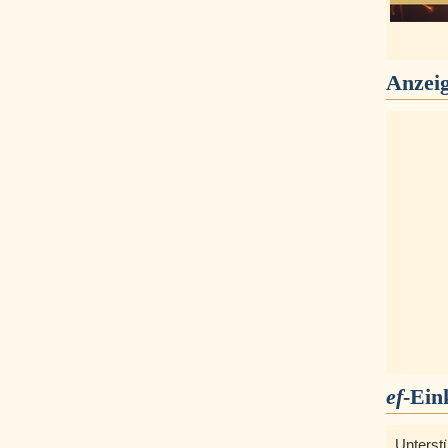
Anzei
ef
-Ein
Unterst