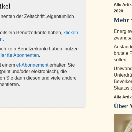
Alle Art
ikel
2020
nnenten der Zeitschrift „eigentümlich
Mehr 
Energie
eits ein Benutzerkonto haben,
klicken
zwangsa
en
.
Auslände
och kein Benutzerkonto haben, nutzen
brutale 
lar für Abonnenten
.
sollen
it einem
ef-Abonnement
erhalten Sie
Umwandl
(print und/oder elektronisch), die
Unterdr
nen Sie dann diesen und viele andere
Bevölker
mentieren.
Staatssi
Alle Arti
Über