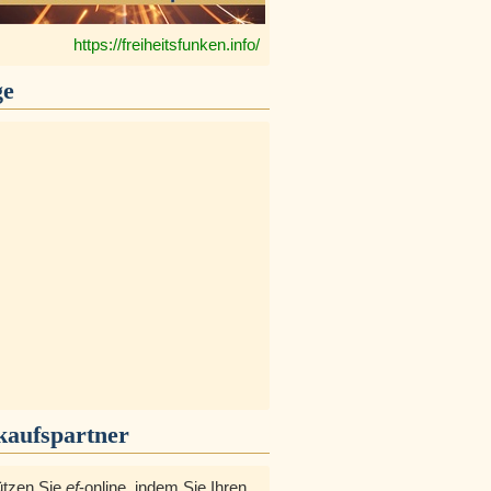
https://freiheitsfunken.info/
ge
kaufspartner
ützen Sie
ef
-online, indem Sie Ihren