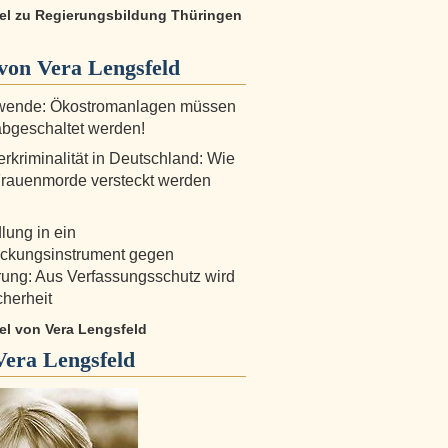
ikel zu Regierungsbildung Thüringen
von Vera Lengsfeld
wende: Ökostromanlagen müssen
bgeschaltet werden!
rkriminalität in Deutschland: Wie
Frauenmorde versteckt werden
ung in ein
ückungsinstrument gegen
ung: Aus Verfassungsschutz wird
cherheit
kel von Vera Lengsfeld
Vera Lengsfeld