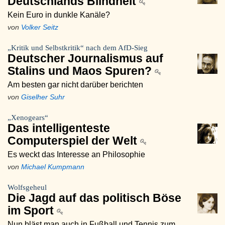
Deutschlands Blindheit
Kein Euro in dunkle Kanäle?
von
Volker Seitz
„Kritik und Selbstkritik“ nach dem AfD-Sieg
Deutscher Journalismus auf
Stalins und Maos Spuren?
Am besten gar nicht darüber berichten
von
Giselher Suhr
„Xenogears“
Das intelligenteste
Computerspiel der Welt
Es weckt das Interesse an Philosophie
von
Michael Kumpmann
Wolfsgeheul
Die Jagd auf das politisch Böse
im Sport
Nun bläst man auch in Fußball und Tennis zum