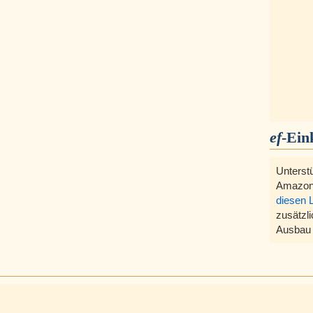
ef
-Ein
Unterst
Amazon
diesen 
zusätzli
Ausbau 