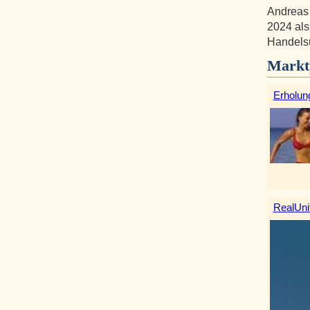
Andreas 
2024 als
Handelsu
Markt
Erholun
RealUni