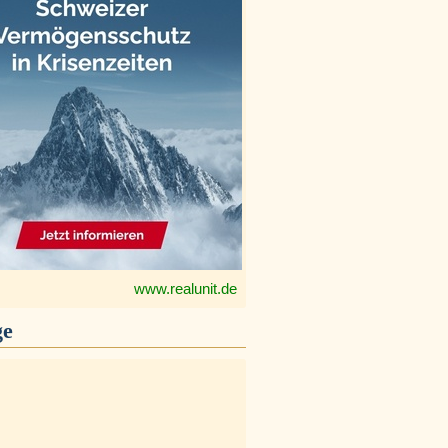
www.realunit.de
ge