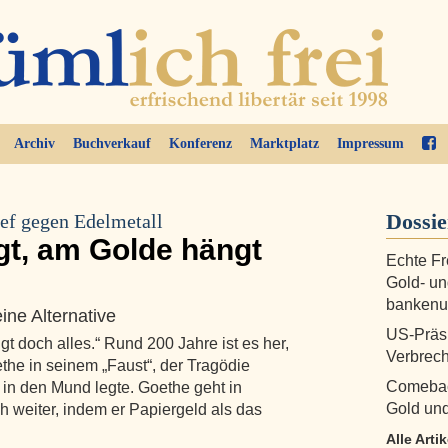
Archiv
Buchverkauf
Konferenz
Marktplatz
Impressum
Dossi
ef gegen Edelmetall
gt, am Golde hängt
Echte Fr
Gold- un
bankenu
ne Alternative
US-Präs
 doch alles.“ Rund 200 Jahre ist es her,
Verbrec
the in seinem „Faust“, der Tragödie
Comebac
 in den Mund legte. Goethe geht in
Gold und
 weiter, indem er Papiergeld als das
Alle Arti