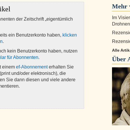
Mehr 
ikel
Im Visie
nnenten der Zeitschrift „eigentümlich
Drohnen
Rezensi
eits ein Benutzerkonto haben,
klicken
en
.
Rezensi
Alle Arti
och kein Benutzerkonto haben, nutzen
lar für Abonnenten
.
Über
it einem
ef-Abonnement
erhalten Sie
(print und/oder elektronisch), die
nen Sie dann diesen und viele andere
mentieren.