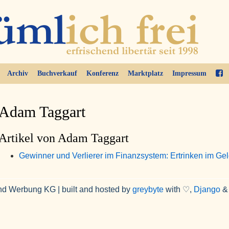
Archiv
Buchverkauf
Konferenz
Marktplatz
Impressum
Adam Taggart
Artikel von Adam Taggart
Gewinner und Verlierer im Finanzsystem: Ertrinken im Ge
nd Werbung KG | built and hosted by
greybyte
with ♡,
Django