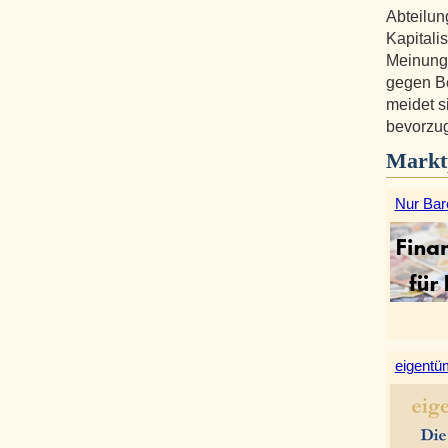
Abteilun
Kapitalis
Meinung
gegen Be
meidet 
bevorzug
Markt
Nur Bar
eigentüm