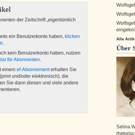
Wolfsgeh
ikel
Wolfsgehe
nnenten der Zeitschrift „eigentümlich
Wolfsgeh
eingekni
eits ein Benutzerkonto haben,
klicken
Alle Arti
en
.
Über
och kein Benutzerkonto haben, nutzen
lar für Abonnenten
.
it einem
ef-Abonnement
erhalten Sie
(print und/oder elektronisch), die
nen Sie dann diesen und viele andere
mentieren.
Selina W
rhetoris