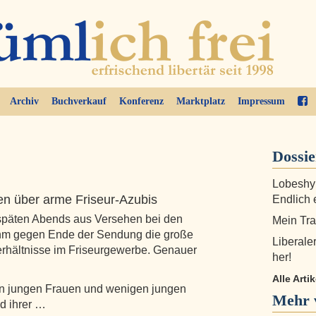
Archiv
Buchverkauf
Konferenz
Marktplatz
Impressum
Dossi
Lobeshym
en über arme Friseur-Azubis
Endlich 
 späten Abends aus Versehen bei den
Mein Tra
hm gegen Ende der Sendung die große
Liberale
erhältnisse im Friseurgewerbe. Genauer
her!
Alle Arti
len jungen Frauen und wenigen jungen
Mehr v
d ihrer …