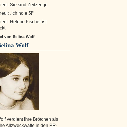
eul: Sie sind Zeitzeuge
ul: „Ich hole 5!“
eul: Helene Fischer ist
ckt
kel von Selina Wolf
Selina Wolf
olf verdient ihre Brötchen als
che Allzweckwaffe in den PR-