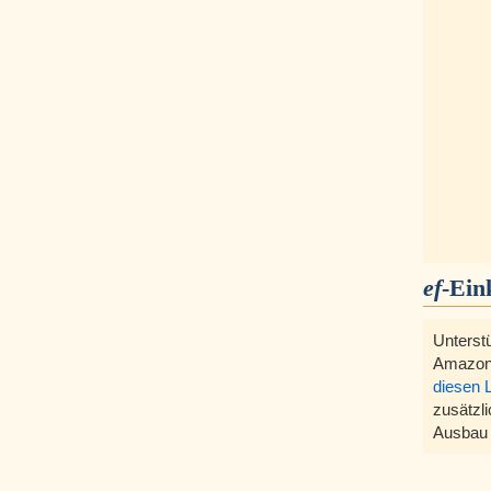
ef
-Ein
Unterst
Amazon
diesen 
zusätzli
Ausbau 