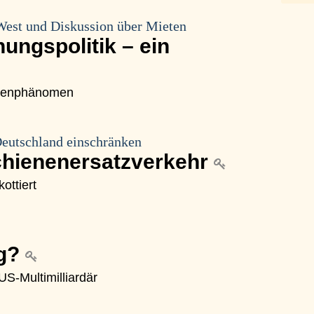
West und Diskussion über Mieten
ngspolitik – ein
ssenphänomen
Deutschland einschränken
hienenersatzverkehr
ottiert
ng?
S-Multimilliardär