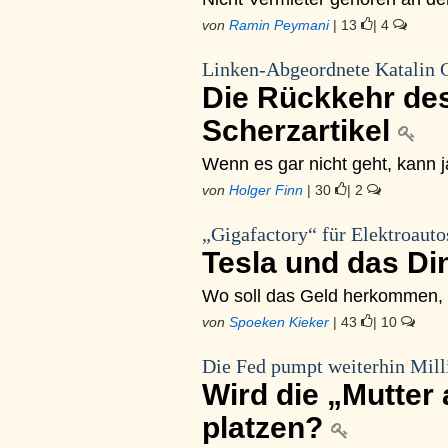
von
Ramin Peymani
| 13
| 4
Linken-Abgeordnete Katalin 
Die Rückkehr des
Scherzartikel
Wenn es gar nicht geht, kann 
von
Holger Finn
| 30
| 2
„Gigafactory“ für Elektroauto
Tesla und das D
Wo soll das Geld herkommen, w
von
Spoeken Kieker
| 43
| 10
Die Fed pumpt weiterhin Mill
Wird die „Mutter 
platzen?