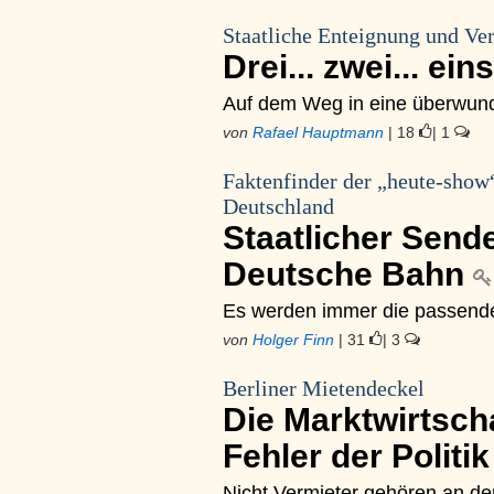
Staatliche Enteignung und Ve
Drei... zwei... ein
Auf dem Weg in eine überwund
von
Rafael Hauptmann
| 18
| 1
Faktenfinder der „heute-show
Deutschland
Staatlicher Sender
Deutsche Bahn
Es werden immer die passend
von
Holger Finn
| 31
| 3
Berliner Mietendeckel
Die Marktwirtsch
Fehler der Politi
Nicht Vermieter gehören an den