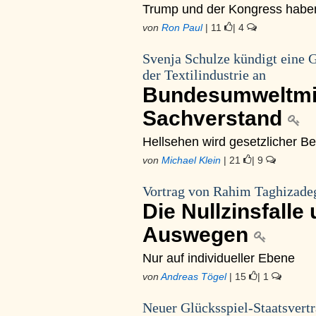
Trump und der Kongress habe
von
Ron Paul
| 11
| 4
Svenja Schulze kündigt eine G
der Textilindustrie an
Bundesumweltmin
Sachverstand
Hellsehen wird gesetzlicher B
von
Michael Klein
| 21
| 9
Vortrag von Rahim Taghizadeg
Die Nullzinsfalle
Auswegen
Nur auf individueller Ebene
von
Andreas Tögel
| 15
| 1
Neuer Glücksspiel-Staatsvert