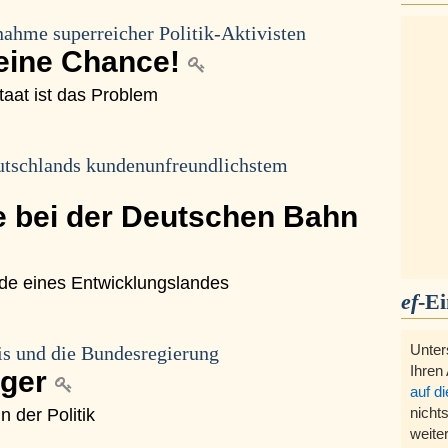
ahme superreicher Politik-Aktivisten
keine Chance!
taat ist das Problem
utschlands kundenunfreundlichstem
de bei der Deutschen Bahn
de eines Entwicklungslandes
ef
-E
Unter
is und die Bundesregierung
Ihren
eger
auf d
 der Politik
nichts
weite