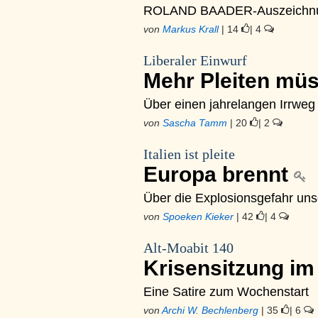
ROLAND BAADER-Auszeichnun
von
Markus Krall
| 14
| 4
Liberaler Einwurf
Mehr Pleiten mü
Über einen jahrelangen Irrweg
von
Sascha Tamm
| 20
| 2
Italien ist pleite
Europa brennt
Über die Explosionsgefahr un
von
Spoeken Kieker
| 42
| 4
Alt-Moabit 140
Krisensitzung im
Eine Satire zum Wochenstart
von
Archi W. Bechlenberg
| 35
| 6