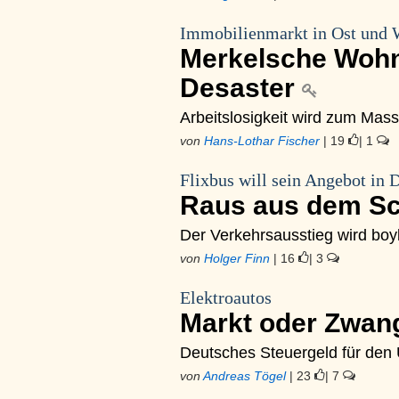
Immobilienmarkt in Ost und 
Merkelsche Wohnu
Desaster
Arbeitslosigkeit wird zum Ma
von
Hans-Lothar Fischer
| 19
| 1
Flixbus will sein Angebot in 
Raus aus dem Sc
Der Verkehrsausstieg wird boyk
von
Holger Finn
| 16
| 3
Elektroautos
Markt oder Zwa
Deutsches Steuergeld für den U
von
Andreas Tögel
| 23
| 7