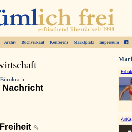
Archiv
Buchverkauf
Konferenz
Marktplatz
Impressum
Mark
wirtschaft
Erhol
Bürokratie
e Nachricht
 …
AnKap
Freiheit