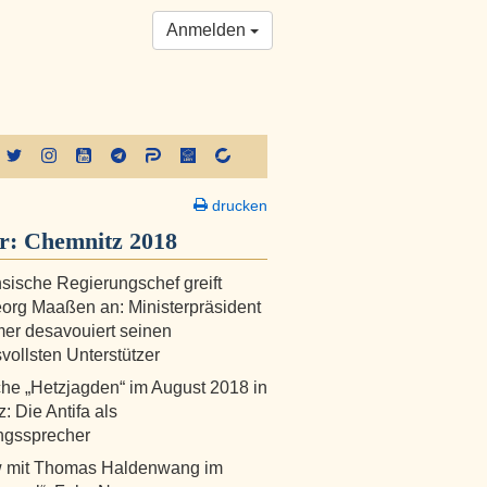
Anmelden
drucken
er:
Chemnitz 2018
sische Regierungschef greift
rg Maaßen an: Ministerpräsident
er desavouiert seinen
vollsten Unterstützer
he „Hetzjagden“ im August 2018 in
: Die Antifa als
ngssprecher
ew mit Thomas Haldenwang im