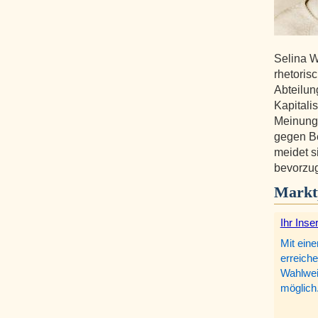
Selina W
rhetoris
Abteilun
Kapitalis
Meinung
gegen Be
meidet 
bevorzug
Markt
Ihr Inse
Mit eine
erreiche
Wahlweis
möglich