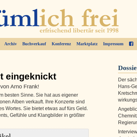
Archiv
Buchverkauf
Konferenz
Marktplatz
Impressum
Dossi
t eingeknickt
Der säch
 von Arno Frank!
Hans-Geo
Kretschm
im besten Sinne. Sie hat aus eigener
wirkungs
ionen Alben verkauft. Ihre Konzerte sind
Wortes. Sie bietet etwas auf fürs Geld.
Angeblic
ents, Gefühle und Klangbilder in größter
Chemnitz
Regieru
Intervi
ikel