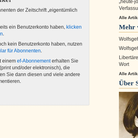
„heute-j
Verfassu
nnenten der Zeitschrift „eigentümlich
Alle Arti
Mehr v
eits ein Benutzerkonto haben,
klicken
en
.
Wolfsgeh
och kein Benutzerkonto haben, nutzen
Wolfsgehe
lar für Abonnenten
.
Libertär
it einem
ef-Abonnement
erhalten Sie
Wort
(print und/oder elektronisch), die
Alle Arti
nen Sie dann diesen und viele andere
mentieren.
Über