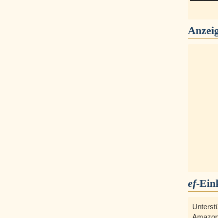
Anzei
ef
-Ein
Unterst
Amazon