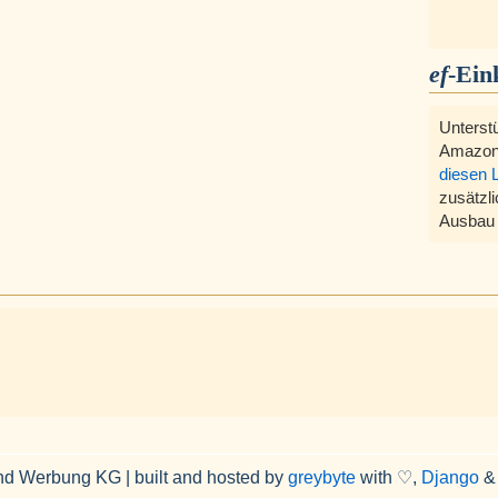
ef
-Ein
Unterst
Amazon
diesen 
zusätzli
Ausbau 
nd Werbung KG | built and hosted by
greybyte
with ♡,
Django