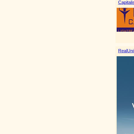
Capitali
RealUni