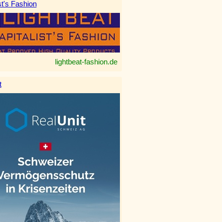
st's Fashion
lightbeat-fashion.de
t