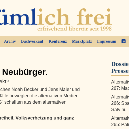
Archiv
Buchverkauf
Konferenz
Marktplatz
Impressum
Dossie
 Neubürger.
Press
rekt?
Alternat
267: Mac
wischen Noah Becker und Jens Maier und
fälle bewegten die alternativen Medien.
Alternat
 schallten aus dem alternativen
266: Spa
Salvini.
eiheit, Volksverhetzung und ganz
Alternat
265: Pal