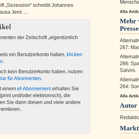
Menschen
hrift „Sezession“ schreibt Johannes
Alle Arti
Causa Jens …
Mehr 
ikel
Press
nnenten der Zeitschrift „eigentümlich
Alternat
267: Mac
eits ein Benutzerkonto haben,
klicken
Alternat
en
.
266: Spa
Salvini.
och kein Benutzerkonto haben, nutzen
lar für Abonnenten
.
Alternat
264: Sor
it einem
ef-Abonnement
erhalten Sie
(print und/oder elektronisch), die
Alle Art
nen Sie dann diesen und viele andere
Autor
mentieren.
Redakti
Markt