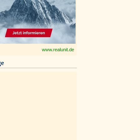
www.realunit.de
ge