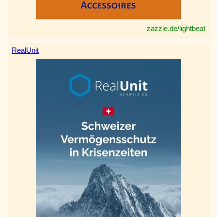
zazzle.de/lightbeat
RealUnit