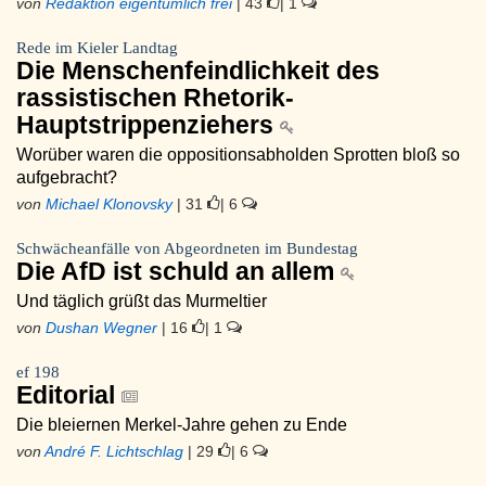
von
Redaktion eigentümlich frei
| 43
| 1
Rede im Kieler Landtag
Die Menschenfeindlichkeit des
rassistischen Rhetorik-
Hauptstrippenziehers
Worüber waren die oppositionsabholden Sprotten bloß so
aufgebracht?
von
Michael Klonovsky
| 31
| 6
Schwächeanfälle von Abgeordneten im Bundestag
Die AfD ist schuld an allem
Und täglich grüßt das Murmeltier
von
Dushan Wegner
| 16
| 1
ef 198
Editorial
Die bleiernen Merkel-Jahre gehen zu Ende
von
André F. Lichtschlag
| 29
| 6