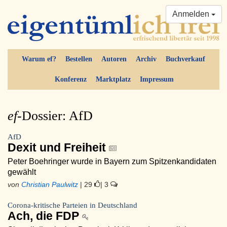
Anmelden
Warum ef?
Bestellen
Autoren
Archiv
Buchverkauf
Konferenz
Marktplatz
Impressum
ef-
Dossier: AfD
AfD
Dexit und Freiheit
Peter Boehringer wurde in Bayern zum Spitzenkandidaten
gewählt
von
Christian Paulwitz
| 29
| 3
Corona-kritische Parteien in Deutschland
Ach, die FDP