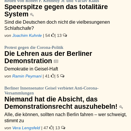
Reden von Robert F. Kennedy Jr. und Václav Klaus
Speerspitze gegen das totalitäre
System
Sind die Deutschen doch nicht die vielbesungenen
Schlafschafe?
von
Joachim Kuhnle
| 54
| 13
Protest gegen die Corona-Politik
Die Lehren aus der Berliner
Demonstration
Demokratie in Geisel-Haft
von
Ramin Peymani
| 41
| 5
Berliner Innensenator Geisel verbietet Anti-Corona-
Versammlungen
Niemand hat die Absicht, das
Demonstrationsrecht auszuhebeln!
Alle, die können, sollten nach Berlin fahren – wer schweigt,
stimmt zu
von
Vera Lengsfeld
| 47
| 13