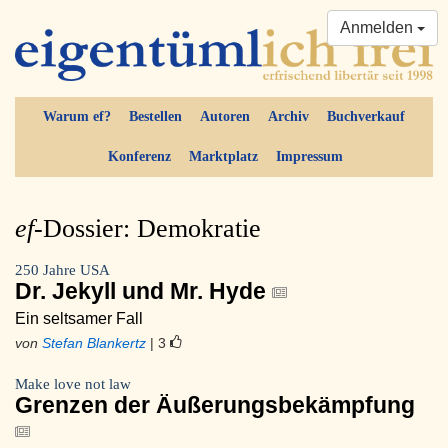
Anmelden
Warum ef?
Bestellen
Autoren
Archiv
Buchverkauf
Konferenz
Marktplatz
Impressum
ef-
Dossier: Demokratie
250 Jahre USA
Dr. Jekyll und Mr. Hyde
Ein seltsamer Fall
von
Stefan Blankertz
| 3
Make love not law
Grenzen der Äußerungsbekämpfung