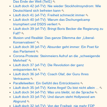
Das Ende der Welt (Teil1)
Läuft doch 42 (ef-TV): Nie wieder Stockholmsyndrom: Wie
Deutschland sich befreien kann
Läuft doch 41 (ef-TV): Freiheit schmeckt immer
Läuft doch 40 (ef-TV): Warum das Dschungelcamp
triumphiert und DSDS verliert
Läuft doch 39 (ef-TV): Bringt Boris Becker die Regierung zu
Fall?
Illusion und Realität: Das ganze Dilemma der „Liberal-
Konservativen“
Läuft doch 38 (ef-TV): Absurder geht immer: Ein Poet für
das Parlament
Corona-Proteste: Steinmeiers Aufruf an die „schweigende
Mehrheit“
Läuft doch 37 (ef-TV): Die Revolution der ganz
entspannten Art
Läuft doch 36 (ef-TV): Coach Olaf, der Guru Ihres
Vertrauens
Parallelwelten: Ein Gefühl des Entrücktseins
Läuft doch 35 (ef-TV): Keine Angst! Du bist nicht allein ...
Läuft doch 34 (ef-TV): Was uns bleibt, ist die Sprache
Läuft doch 33 (ef-TV): Und darum steht Hollywood am
Abgrund
Läuft doch 32 (ef-TV): Von der Freiheit, nie mehr FDP