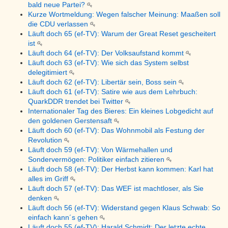
bald neue Partei?
Kurze Wortmeldung: Wegen falscher Meinung: Maaßen soll
die CDU verlassen
Läuft doch 65 (ef-TV): Warum der Great Reset gescheitert
ist
Läuft doch 64 (ef-TV): Der Volksaufstand kommt
Läuft doch 63 (ef-TV): Wie sich das System selbst
delegitimiert
Läuft doch 62 (ef-TV): Libertär sein, Boss sein
Läuft doch 61 (ef-TV): Satire wie aus dem Lehrbuch:
QuarkDDR trendet bei Twitter
Internationaler Tag des Bieres: Ein kleines Lobgedicht auf
den goldenen Gerstensaft
Läuft doch 60 (ef-TV): Das Wohnmobil als Festung der
Revolution
Läuft doch 59 (ef-TV): Von Wärmehallen und
Sondervermögen: Politiker einfach zitieren
Läuft doch 58 (ef-TV): Der Herbst kann kommen: Karl hat
alles im Griff
Läuft doch 57 (ef-TV): Das WEF ist machtloser, als Sie
denken
Läuft doch 56 (ef-TV): Widerstand gegen Klaus Schwab: So
einfach kann´s gehen
Läuft doch 55 (ef-TV): Harald Schmidt: Der letzte echte