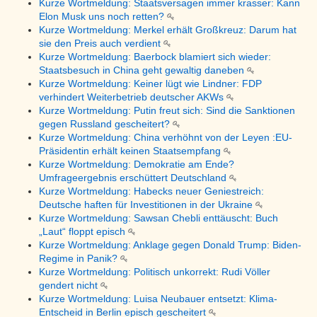
Kurze Wortmeldung: Staatsversagen immer krasser: Kann
Elon Musk uns noch retten?
Kurze Wortmeldung: Merkel erhält Großkreuz: Darum hat
sie den Preis auch verdient
Kurze Wortmeldung: Baerbock blamiert sich wieder:
Staatsbesuch in China geht gewaltig daneben
Kurze Wortmeldung: Keiner lügt wie Lindner: FDP
verhindert Weiterbetrieb deutscher AKWs
Kurze Wortmeldung: Putin freut sich: Sind die Sanktionen
gegen Russland gescheitert?
Kurze Wortmeldung: China verhöhnt von der Leyen :EU-
Präsidentin erhält keinen Staatsempfang
Kurze Wortmeldung: Demokratie am Ende?
Umfrageergebnis erschüttert Deutschland
Kurze Wortmeldung: Habecks neuer Geniestreich:
Deutsche haften für Investitionen in der Ukraine
Kurze Wortmeldung: Sawsan Chebli enttäuscht: Buch
„Laut“ floppt episch
Kurze Wortmeldung: Anklage gegen Donald Trump: Biden-
Regime in Panik?
Kurze Wortmeldung: Politisch unkorrekt: Rudi Völler
gendert nicht
Kurze Wortmeldung: Luisa Neubauer entsetzt: Klima-
Entscheid in Berlin episch gescheitert