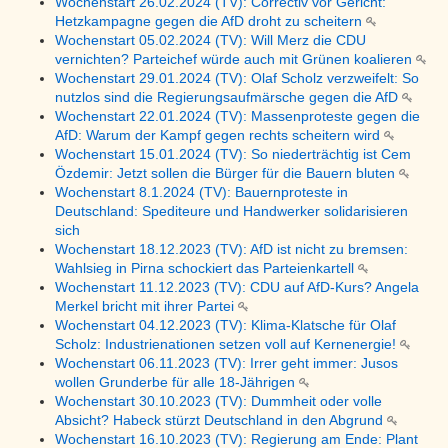
Wochenstart 26.02.2024 (TV): Correctiv vor Gericht:
Hetzkampagne gegen die AfD droht zu scheitern
Wochenstart 05.02.2024 (TV): Will Merz die CDU
vernichten? Parteichef würde auch mit Grünen koalieren
Wochenstart 29.01.2024 (TV): Olaf Scholz verzweifelt: So
nutzlos sind die Regierungsaufmärsche gegen die AfD
Wochenstart 22.01.2024 (TV): Massenproteste gegen die
AfD: Warum der Kampf gegen rechts scheitern wird
Wochenstart 15.01.2024 (TV): So niederträchtig ist Cem
Özdemir: Jetzt sollen die Bürger für die Bauern bluten
Wochenstart 8.1.2024 (TV): Bauernproteste in
Deutschland: Spediteure und Handwerker solidarisieren
sich
Wochenstart 18.12.2023 (TV): AfD ist nicht zu bremsen:
Wahlsieg in Pirna schockiert das Parteienkartell
Wochenstart 11.12.2023 (TV): CDU auf AfD-Kurs? Angela
Merkel bricht mit ihrer Partei
Wochenstart 04.12.2023 (TV): Klima-Klatsche für Olaf
Scholz: Industrienationen setzen voll auf Kernenergie!
Wochenstart 06.11.2023 (TV): Irrer geht immer: Jusos
wollen Grunderbe für alle 18-Jährigen
Wochenstart 30.10.2023 (TV): Dummheit oder volle
Absicht? Habeck stürzt Deutschland in den Abgrund
Wochenstart 16.10.2023 (TV): Regierung am Ende: Plant