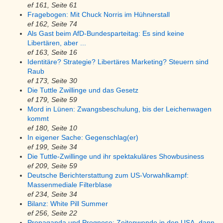
ef 161, Seite 61
Fragebogen: Mit Chuck Norris im Hühnerstall
ef 162, Seite 74
Als Gast beim AfD-Bundesparteitag: Es sind keine
Libertären, aber ...
ef 163, Seite 16
Identitäre? Strategie? Libertäres Marketing? Steuern sind
Raub
ef 173, Seite 30
Die Tuttle Zwillinge und das Gesetz
ef 179, Seite 59
Mord in Lünen: Zwangsbeschulung, bis der Leichenwagen
kommt
ef 180, Seite 10
In eigener Sache: Gegenschlag(er)
ef 199, Seite 34
Die Tuttle-Zwillinge und ihr spektakuläres Showbusiness
ef 209, Seite 59
Deutsche Berichterstattung zum US-Vorwahlkampf:
Massenmediale Filterblase
ef 234, Seite 34
Bilanz: White Pill Summer
ef 256, Seite 22
Propaganda und Prognose: Zeitenwende in den USA, dann