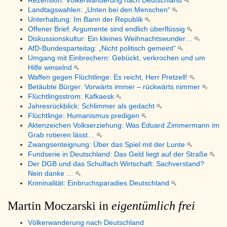
Rezension: Völkerwanderung nach Deutschland
Landtagswahlen: „Unten bei den Menschen“
Unterhaltung: Im Bann der Republik
Offener Brief: Argumente sind endlich überflüssig
Diskussionskultur: Ein kleines Weihnachtswunder…
AfD-Bundesparteitag: „Nicht politisch gemeint“
Umgang mit Einbrechern: Gebückt, verkrochen und um
Hilfe winselnd
Waffen gegen Flüchtlinge: Es reicht, Herr Pretzell!
Betäubte Bürger: Vorwärts immer – rückwärts nimmer
Flüchtlingsstrom: Kafkaesk
Jahresrückblick: Schlimmer als gedacht
Flüchtlinge: Humanismus predigen
Aktenzeichen Volkserziehung: Was Eduard Zimmermann im
Grab rotieren lässt…
Zwangsenteignung: Über das Spiel mit der Lunte
Fundserie in Deutschland: Das Geld liegt auf der Straße
Der DGB und das Schulfach Wirtschaft: Sachverstand?
Nein danke …
Kriminalität: Einbruchsparadies Deutschland
Martin Moczarski in
eigentümlich frei
Völkerwanderung nach Deutschland