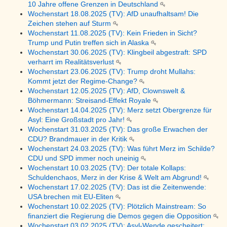
10 Jahre offene Grenzen in Deutschland
Wochenstart 18.08.2025 (TV): AfD unaufhaltsam! Die
Zeichen stehen auf Sturm
Wochenstart 11.08.2025 (TV): Kein Frieden in Sicht?
Trump und Putin treffen sich in Alaska
Wochenstart 30.06.2025 (TV): Klingbeil abgestraft: SPD
verharrt im Realitätsverlust
Wochenstart 23.06.2025 (TV): Trump droht Mullahs:
Kommt jetzt der Regime-Change?
Wochenstart 12.05.2025 (TV): AfD, Clownswelt &
Böhmermann: Streisand-Effekt Royale
Wochenstart 14.04.2025 (TV): Merz setzt Obergrenze für
Asyl: Eine Großstadt pro Jahr!
Wochenstart 31.03.2025 (TV): Das große Erwachen der
CDU? Brandmauer in der Kritik
Wochenstart 24.03.2025 (TV): Was führt Merz im Schilde?
CDU und SPD immer noch uneinig
Wochenstart 10.03.2025 (TV): Der totale Kollaps:
Schuldenchaos, Merz in der Krise & Welt am Abgrund!
Wochenstart 17.02.2025 (TV): Das ist die Zeitenwende:
USA brechen mit EU-Eliten
Wochenstart 10.02.2025 (TV): Plötzlich Mainstream: So
finanziert die Regierung die Demos gegen die Opposition
Wochenstart 03.02.2025 (TV): Asyl-Wende gescheitert: