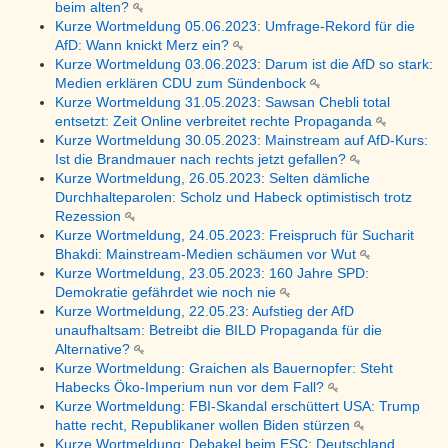
beim alten?
Kurze Wortmeldung 05.06.2023: Umfrage-Rekord für die
AfD: Wann knickt Merz ein?
Kurze Wortmeldung 03.06.2023: Darum ist die AfD so stark:
Medien erklären CDU zum Sündenbock
Kurze Wortmeldung 31.05.2023: Sawsan Chebli total
entsetzt: Zeit Online verbreitet rechte Propaganda
Kurze Wortmeldung 30.05.2023: Mainstream auf AfD-Kurs:
Ist die Brandmauer nach rechts jetzt gefallen?
Kurze Wortmeldung, 26.05.2023: Selten dämliche
Durchhalteparolen: Scholz und Habeck optimistisch trotz
Rezession
Kurze Wortmeldung, 24.05.2023: Freispruch für Sucharit
Bhakdi: Mainstream-Medien schäumen vor Wut
Kurze Wortmeldung, 23.05.2023: 160 Jahre SPD:
Demokratie gefährdet wie noch nie
Kurze Wortmeldung, 22.05.23: Aufstieg der AfD
unaufhaltsam: Betreibt die BILD Propaganda für die
Alternative?
Kurze Wortmeldung: Graichen als Bauernopfer: Steht
Habecks Öko-Imperium nun vor dem Fall?
Kurze Wortmeldung: FBI-Skandal erschüttert USA: Trump
hatte recht, Republikaner wollen Biden stürzen
Kurze Wortmeldung: Debakel beim ESC: Deutschland