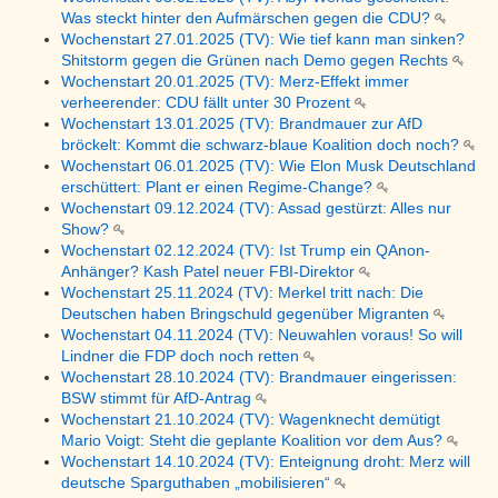
Was steckt hinter den Aufmärschen gegen die CDU?
Wochenstart 27.01.2025 (TV): Wie tief kann man sinken?
Shitstorm gegen die Grünen nach Demo gegen Rechts
Wochenstart 20.01.2025 (TV): Merz-Effekt immer
verheerender: CDU fällt unter 30 Prozent
Wochenstart 13.01.2025 (TV): Brandmauer zur AfD
bröckelt: Kommt die schwarz-blaue Koalition doch noch?
Wochenstart 06.01.2025 (TV): Wie Elon Musk Deutschland
erschüttert: Plant er einen Regime-Change?
Wochenstart 09.12.2024 (TV): Assad gestürzt: Alles nur
Show?
Wochenstart 02.12.2024 (TV): Ist Trump ein QAnon-
Anhänger? Kash Patel neuer FBI-Direktor
Wochenstart 25.11.2024 (TV): Merkel tritt nach: Die
Deutschen haben Bringschuld gegenüber Migranten
Wochenstart 04.11.2024 (TV): Neuwahlen voraus! So will
Lindner die FDP doch noch retten
Wochenstart 28.10.2024 (TV): Brandmauer eingerissen:
BSW stimmt für AfD-Antrag
Wochenstart 21.10.2024 (TV): Wagenknecht demütigt
Mario Voigt: Steht die geplante Koalition vor dem Aus?
Wochenstart 14.10.2024 (TV): Enteignung droht: Merz will
deutsche Sparguthaben „mobilisieren“