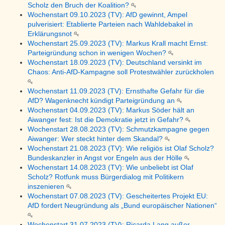
Scholz den Bruch der Koalition?
Wochenstart 09.10.2023 (TV): AfD gewinnt, Ampel
pulverisiert: Etablierte Parteien nach Wahldebakel in
Erklärungsnot
Wochenstart 25.09.2023 (TV): Markus Krall macht Ernst:
Parteigründung schon in wenigen Wochen?
Wochenstart 18.09.2023 (TV): Deutschland versinkt im
Chaos: Anti-AfD-Kampagne soll Protestwähler zurückholen
Wochenstart 11.09.2023 (TV): Ernsthafte Gefahr für die
AfD? Wagenknecht kündigt Parteigründung an
Wochenstart 04.09.2023 (TV): Markus Söder hält an
Aiwanger fest: Ist die Demokratie jetzt in Gefahr?
Wochenstart 28.08.2023 (TV): Schmutzkampagne gegen
Aiwanger: Wer steckt hinter dem Skandal?
Wochenstart 21.08.2023 (TV): Wie religiös ist Olaf Scholz?
Bundeskanzler in Angst vor Engeln aus der Hölle
Wochenstart 14.08.2023 (TV): Wie unbeliebt ist Olaf
Scholz? Rotfunk muss Bürgerdialog mit Politikern
inszenieren
Wochenstart 07.08.2023 (TV): Gescheitertes Projekt EU:
AfD fordert Neugründung als „Bund europäischer Nationen“
Wochenstart 31.07.2023 (TV): Ricarda Lang außer