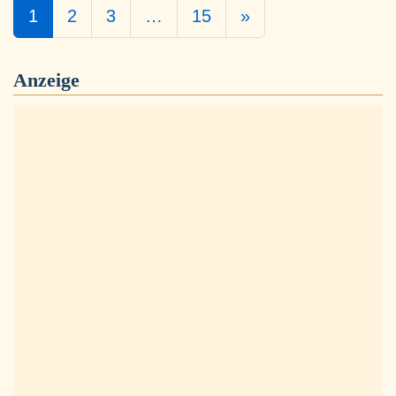
1
2
3
…
15
»
Anzeige