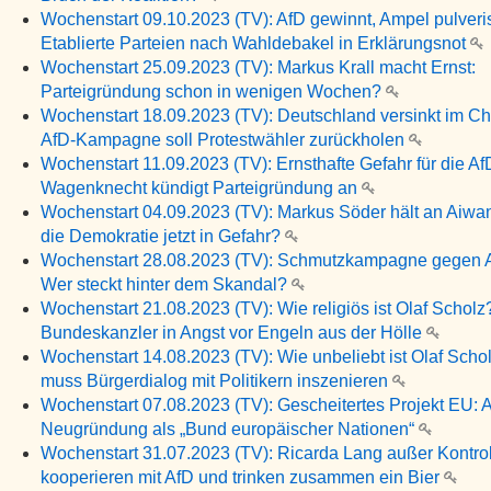
Wochenstart 09.10.2023 (TV): AfD gewinnt, Ampel pulveris
Etablierte Parteien nach Wahldebakel in Erklärungsnot
Wochenstart 25.09.2023 (TV): Markus Krall macht Ernst:
Parteigründung schon in wenigen Wochen?
Wochenstart 18.09.2023 (TV): Deutschland versinkt im Cha
AfD-Kampagne soll Protestwähler zurückholen
Wochenstart 11.09.2023 (TV): Ernsthafte Gefahr für die A
Wagenknecht kündigt Parteigründung an
Wochenstart 04.09.2023 (TV): Markus Söder hält an Aiwang
die Demokratie jetzt in Gefahr?
Wochenstart 28.08.2023 (TV): Schmutzkampagne gegen 
Wer steckt hinter dem Skandal?
Wochenstart 21.08.2023 (TV): Wie religiös ist Olaf Scholz
Bundeskanzler in Angst vor Engeln aus der Hölle
Wochenstart 14.08.2023 (TV): Wie unbeliebt ist Olaf Scho
muss Bürgerdialog mit Politikern inszenieren
Wochenstart 07.08.2023 (TV): Gescheitertes Projekt EU: A
Neugründung als „Bund europäischer Nationen“
Wochenstart 31.07.2023 (TV): Ricarda Lang außer Kontrol
kooperieren mit AfD und trinken zusammen ein Bier