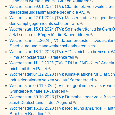
Parteichef würde auch mit Grünen koalieren
Wochenstart 29.01.2024 (TV): Olaf Scholz verzweifelt: So 
die Regierungsaufmärsche gegen die AfD
Wochenstart 22.01.2024 (TV): Massenproteste gegen die
der Kampf gegen rechts scheitern wird
Wochenstart 15.01.2024 (TV): So niederträchtig ist Cem 
Jetzt sollen die Bürger für die Bauern bluten
Wochenstart 8.1.2024 (TV): Bauernproteste in Deutschlan
Spediteure und Handwerker solidarisieren sich
Wochenstart 18.12.2023 (TV): AfD ist nicht zu bremsen: W
Pirna schockiert das Parteienkartell
Wochenstart 11.12.2023 (TV): CDU auf AfD-Kurs? Angela
bricht mit ihrer Partei
Wochenstart 04.12.2023 (TV): Klima-Klatsche für Olaf Sch
Industrienationen setzen voll auf Kernenergie!
Wochenstart 06.11.2023 (TV): Irrer geht immer: Jusos wol
Grunderbe für alle 18-Jährigen
Wochenstart 30.10.2023 (TV): Dummheit oder volle Absic
stürzt Deutschland in den Abgrund
Wochenstart 16.10.2023 (TV): Regierung am Ende: Plant
Bruch der Koalition?