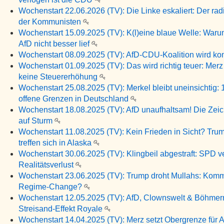
Wochenstart 22.06.2026 (TV): Die Linke eskaliert: Der rad
der Kommunisten
Wochenstart 15.09.2025 (TV): K(l)eine blaue Welle: Warum
AfD nicht besser lief
Wochenstart 08.09.2025 (TV): AfD-CDU-Koalition wird k
Wochenstart 01.09.2025 (TV): Das wird richtig teuer: Merz 
keine Steuererhöhung
Wochenstart 25.08.2025 (TV): Merkel bleibt uneinsichtig: 
offene Grenzen in Deutschland
Wochenstart 18.08.2025 (TV): AfD unaufhaltsam! Die Zei
auf Sturm
Wochenstart 11.08.2025 (TV): Kein Frieden in Sicht? Tru
treffen sich in Alaska
Wochenstart 30.06.2025 (TV): Klingbeil abgestraft: SPD ve
Realitätsverlust
Wochenstart 23.06.2025 (TV): Trump droht Mullahs: Kommt
Regime-Change?
Wochenstart 12.05.2025 (TV): AfD, Clownswelt & Böhme
Streisand-Effekt Royale
Wochenstart 14.04.2025 (TV): Merz setzt Obergrenze für A