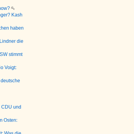
Show?
nger? Kash
schen haben
Lindner die
BSW stimmt
o Voigt:
l deutsche
n? CDU und
m Osten:
t: Was die