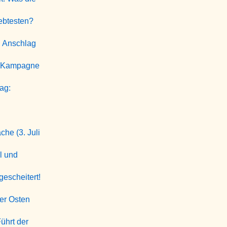
ebtesten?
: Anschlag
t? Kampagne
ag:
che (3. Juli
l und
escheitert!
er Osten
ührt der