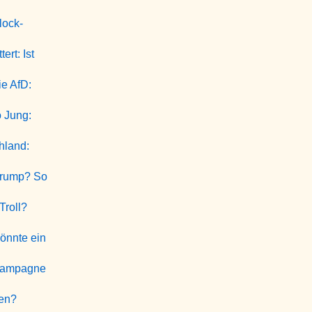
lock-
rt: Ist
e AfD:
o Jung:
hland:
Trump? So
Troll?
Könnte ein
zkampagne
ten?