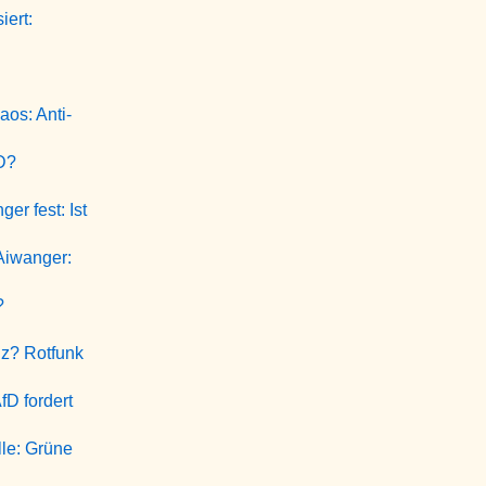
iert:
os: Anti-
fD?
er fest: Ist
Aiwanger:
?
lz? Rotfunk
fD fordert
le: Grüne