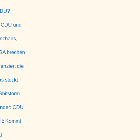
CDU?
? CDU und
enchaos,
USA brechen
anziert die
s steckt
Shitstorm
ender: CDU
lt: Kommt
d