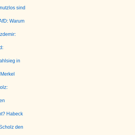
nutzlos sind
 AfD: Warum
Özdemir:
d:
ahlsieg in
 Merkel
olz:
len
ht? Habeck
 Scholz den