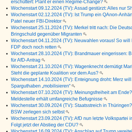
erschüttert: Plant er einen Regime-Change?
Wochenstart 09.12.2024 (TV): Assad gestürzt: Alles nur 
Wochenstart 02.12.2024 (TV): Ist Trump ein QAnon-Anhä
Patel neuer FBI-Direktor
Wochenstart 25.11.2024 (TV): Merkel tritt nach: Die Deut
Bringschuld gegenüber Migranten
Wochenstart 04.11.2024 (TV): Neuwahlen voraus! So will 
FDP doch noch retten
Wochenstart 28.10.2024 (TV): Brandmauer eingerissen: 
für AfD-Antrag
Wochenstart 21.10.2024 (TV): Wagenknecht demütigt Mari
Steht die geplante Koalition vor dem Aus?
Wochenstart 14.10.2024 (TV): Enteignung droht: Merz wil
Sparguthaben „mobilisieren“
Wochenstart 07.10.2024 (TV): Meinungsfreiheit am Ende?
Meldestelle erhält umfangreiche Befugnisse
Wochenstart 30.09.2024 (TV): Staatsstreich in Thüringe
BSW zerlegen sich selbst
Wochenstart 23.09.2024 (TV): AfD nun letzte Volkspartei i
Folgt jetzt der Abstieg der CDU?
Wochenstart 16.09.2024 (TV): Anschlag auf Trump vereitel