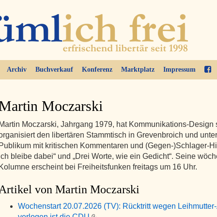
Archiv
Buchverkauf
Konferenz
Marktplatz
Impressum
Martin Moczarski
Martin Moczarski, Jahrgang 1979, hat Kommunikations-Design s
organisiert den libertären Stammtisch in Grevenbroich und unter
Publikum mit kritischen Kommentaren und (Gegen-)Schlager-Hi
ich bleibe dabei“ und „Drei Worte, wie ein Gedicht“. Seine wöch
Kolumne erscheint bei Freiheitsfunken freitags um 16 Uhr.
Artikel von Martin Moczarski
Wochenstart 20.07.2026 (TV): Rücktritt wegen Leihmutter-
verlogen ist die CDU