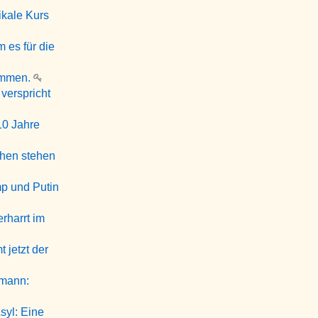
ikale Kurs
 es für die
ommen.
verspricht
10 Jahre
chen stehen
mp und Putin
rharrt im
 jetzt der
rmann:
syl: Eine