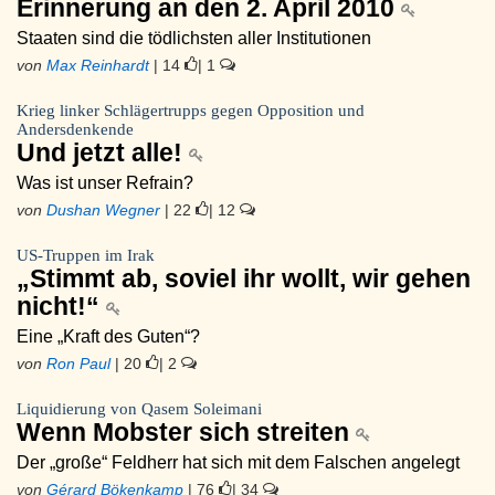
Erinnerung an den 2. April 2010
Staaten sind die tödlichsten aller Institutionen
von
Max Reinhardt
| 14
| 1
Krieg linker Schlägertrupps gegen Opposition und
Andersdenkende
Und jetzt alle!
Was ist unser Refrain?
von
Dushan Wegner
| 22
| 12
US-Truppen im Irak
„Stimmt ab, soviel ihr wollt, wir gehen
nicht!“
Eine „Kraft des Guten“?
von
Ron Paul
| 20
| 2
Liquidierung von Qasem Soleimani
Wenn Mobster sich streiten
Der „große“ Feldherr hat sich mit dem Falschen angelegt
von
Gérard Bökenkamp
| 76
| 34