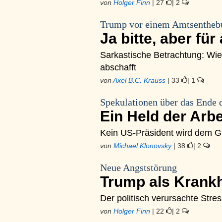
von
Holger Finn
| 27
| 2
Trump vor einem Amtsentheb
Ja bitte, aber für 
Sarkastische Betrachtung: Wie
abschafft
von
Axel B.C. Krauss
| 33
| 1
Spekulationen über das Ende 
Ein Held der Arb
Kein US-Präsident wird dem Glo
von
Michael Klonovsky
| 38
| 2
Neue Angststörung
Trump als Krank
Der politisch verursachte Stres
von
Holger Finn
| 22
| 2