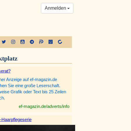
Anmelden
tplatz
serat?
iner Anzeige auf ef-magazin.de
chen Sie eine große Leserschaft.
eise Grafik oder Text bis 25 Zeilen
ch.
ef-magazin.de/adverts/info
f-Haarpflegeserie