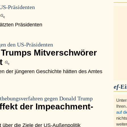
US-Präsidenten
p
ätzten Präsidenten
en den US-Präsidenten
t Trumps Mitverschwörer
it
en der jüngeren Geschichte hätten des Amtes
ef
-E
thebungsverfahren gegen Donald Trump
Unter
ffekt der Impeachment-
Ihren
auf d
nichts
weite
t über die Ziele der US-Außenpolitik