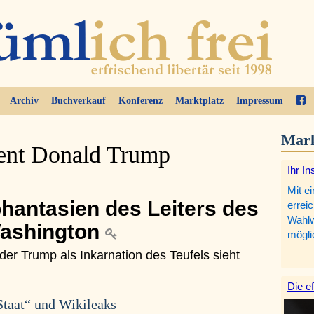
Archiv
Buchverkauf
Konferenz
Marktplatz
Impressum
Mark
dent Donald Trump
Ihr In
Mit e
hantasien des Leiters des
errei
Wahlw
Washington
mögli
er Trump als Inkarnation des Teufels sieht
Die e
Staat“ und Wikileaks