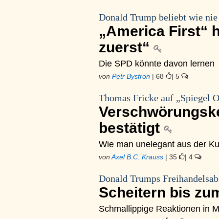
Donald Trump beliebt wie nie
„America First“ 
zuerst“
Die SPD könnte davon lernen
von
Petr Bystron
| 68
| 5
Thomas Fricke auf „Spiegel O
Verschwörungske
bestätigt
Wie man unelegant aus der Kur
von
Axel B.C. Krauss
| 35
| 4
Donald Trumps Freihandelsa
Scheitern bis zu
Schmallippige Reaktionen in 