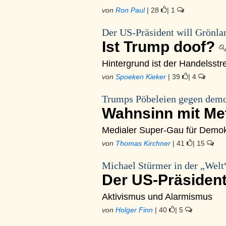
von
Ron Paul
| 28
| 1
Der US-Präsident will Grönla
Ist Trump doof?
Hintergrund ist der Handelsstre
von
Spoeken Kieker
| 39
| 4
Trumps Pöbeleien gegen demo
Wahnsinn mit M
Medialer Super-Gau für Demo
von
Thomas Kirchner
| 41
| 15
Michael Stürmer in der „Wel
Der US-Präsident
Aktivismus und Alarmismus
von
Holger Finn
| 40
| 5