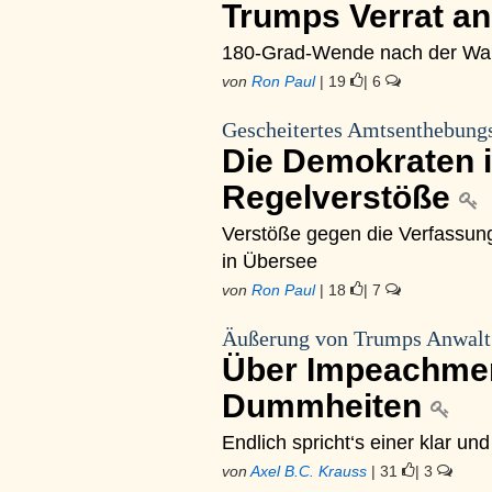
Trumps Verrat a
180-Grad-Wende nach der Wa
von
Ron Paul
| 19
| 6
Gescheitertes Amtsenthebung
Die Demokraten 
Regelverstöße
Verstöße gegen die Verfassung 
in Übersee
von
Ron Paul
| 18
| 7
Äußerung von Trumps Anwalt
Über Impeachmen
Dummheiten
Endlich spricht‘s einer klar und
von
Axel B.C. Krauss
| 31
| 3