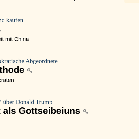
nd kaufen
it mit China
kratische Abgeordnete
ethode
kraten
t“ über Donald Trump
 als Gottseibeiuns