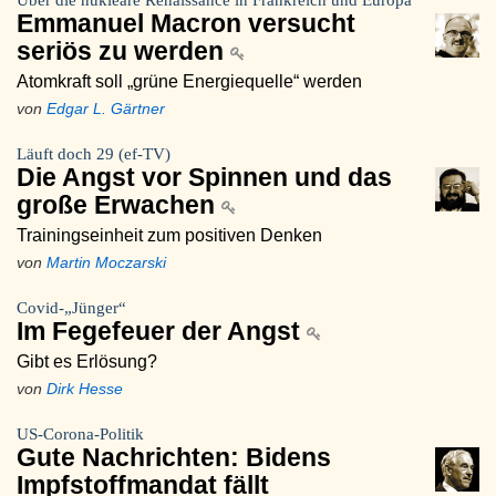
Über die nukleare Renaissance in Frankreich und Europa
Emmanuel Macron versucht
seriös zu werden
Atomkraft soll „grüne Energiequelle“ werden
von
Edgar L. Gärtner
Läuft doch 29 (ef-TV)
Die Angst vor Spinnen und das
große Erwachen
Trainingseinheit zum positiven Denken
von
Martin Moczarski
Covid-„Jünger“
Im Fegefeuer der Angst
Gibt es Erlösung?
von
Dirk Hesse
US-Corona-Politik
Gute Nachrichten: Bidens
Impfstoffmandat fällt