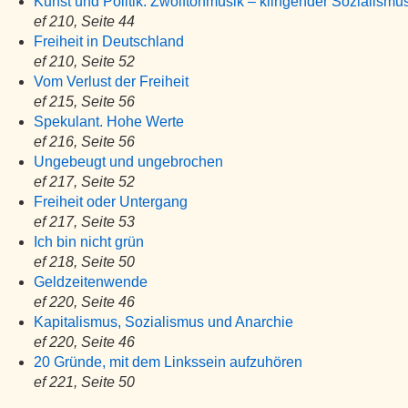
Kunst und Politik: Zwölftonmusik – klingender Sozialismu
ef 210, Seite 44
Freiheit in Deutschland
ef 210, Seite 52
Vom Verlust der Freiheit
ef 215, Seite 56
Spekulant. Hohe Werte
ef 216, Seite 56
Ungebeugt und ungebrochen
ef 217, Seite 52
Freiheit oder Untergang
ef 217, Seite 53
Ich bin nicht grün
ef 218, Seite 50
Geldzeitenwende
ef 220, Seite 46
Kapitalismus, Sozialismus und Anarchie
ef 220, Seite 46
20 Gründe, mit dem Linkssein aufzuhören
ef 221, Seite 50