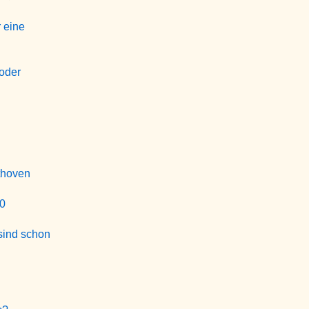
 eine
 oder
thoven
20
sind schon