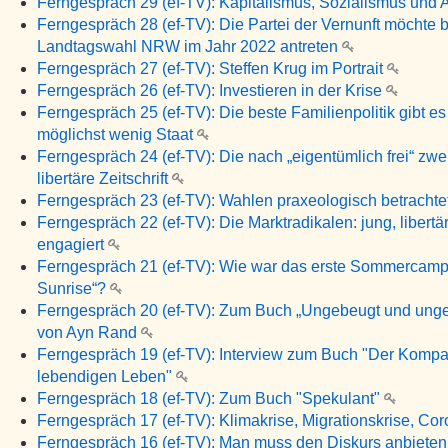
Ferngespräch 29 (ef-TV): Kapitalismus, Sozialismus und 
Ferngespräch 28 (ef-TV): Die Partei der Vernunft möchte b
Landtagswahl NRW im Jahr 2022 antreten
Ferngespräch 27 (ef-TV): Steffen Krug im Portrait
Ferngespräch 26 (ef-TV): Investieren in der Krise
Ferngespräch 25 (ef-TV): Die beste Familienpolitik gibt es
möglichst wenig Staat
Ferngespräch 24 (ef-TV): Die nach „eigentümlich frei“ zwei
libertäre Zeitschrift
Ferngespräch 23 (ef-TV): Wahlen praxeologisch betrachte
Ferngespräch 22 (ef-TV): Die Marktradikalen: jung, libertä
engagiert
Ferngespräch 21 (ef-TV): Wie war das erste Sommercamp 
Sunrise“?
Ferngespräch 20 (ef-TV): Zum Buch „Ungebeugt und ung
von Ayn Rand
Ferngespräch 19 (ef-TV): Interview zum Buch "Der Komp
lebendigen Leben"
Ferngespräch 18 (ef-TV): Zum Buch "Spekulant"
Ferngespräch 17 (ef-TV): Klimakrise, Migrationskrise, Co
Ferngespräch 16 (ef-TV): Man muss den Diskurs anbiete