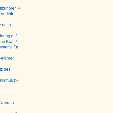
aufzuhören
 Vorteile
e nach
inung auf
lian Krah
ystems für
Gefahren
tz des
atismus (?)
d Corona-