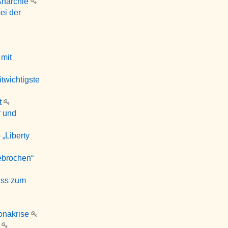
Anarchie
ei der
 mit
twichtigste
t
r und
„Liberty
ebrochen“
ass zum
ronakrise
n