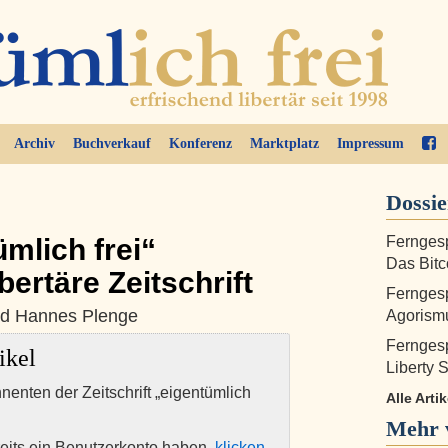
Archiv
Buchverkauf
Konferenz
Marktplatz
Impressum
Dossi
mlich frei“
Ferngesp
Das Bitc
bertäre Zeitschrift
Ferngesp
und Hannes Plenge
Agorism
Ferngesp
ikel
Liberty
nnenten der Zeitschrift „eigentümlich
Alle Arti
Mehr 
eits ein Benutzerkonto haben,
klicken