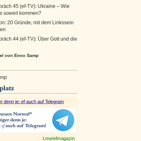
räch 45 (ef-TV): Ukraine – Wie
es soweit kommen?
n: 20 Gründe, mit dem Linkssein
ren
räch 44 (ef-TV): Über Gott und die
ikel von Enno Samp
amp
platz
r denn je: ef auch auf Telegram
t.me/efmagazin