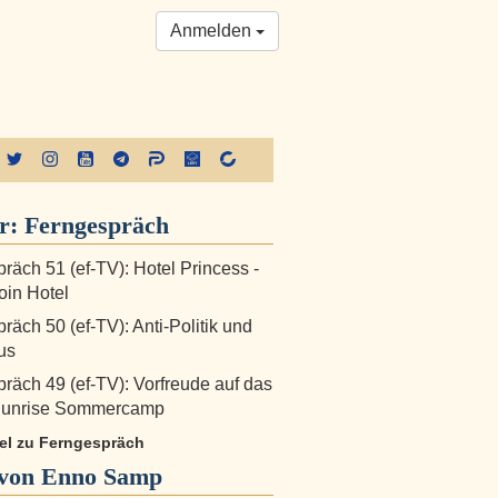
Anmelden
er:
Ferngespräch
räch 51 (ef-TV): Hotel Princess -
oin Hotel
räch 50 (ef-TV): Anti-Politik und
us
räch 49 (ef-TV): Vorfreude auf das
 Sunrise Sommercamp
kel zu Ferngespräch
von Enno Samp