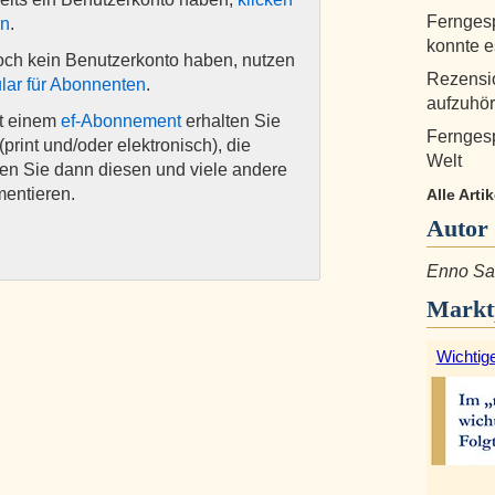
Ferngesp
en
.
konnte 
och kein Benutzerkonto haben, nutzen
Rezensio
lar für Abonnenten
.
aufzuhö
it einem
ef-Abonnement
erhalten Sie
Ferngesp
(print und/oder elektronisch), die
Welt
nen Sie dann diesen und viele andere
mentieren.
Alle Art
Autor
Enno S
Markt
Wichtige