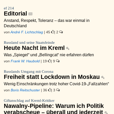
ef 214
Editorial
Anstand, Respekt, Toleranz – das war einmal in
Deutschland
von
André F. Lichtschlag
| 45
| 2
Russland und seine Staatsfeinde
Heute Nacht im Kreml
Was „Spiegel“ und „Bellingcat“ nie erfahren dürfen
von
Frank W. Haubold
| 19
| 9
Russlands Umgang mit Corona
Freiheit statt Lockdown in Moskau
Wenig Einschränkungen trotz hoher Covid-19-„Fallzahlen“
von
Boris Reitschuster
| 36
| 3
Giftanschlag auf Kreml-Kritiker
Nawalny-Pipeline: Warum ich Politik
verabscheue – überall und jederzeit