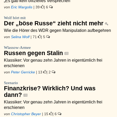
„Es gab kein offizielles Versprechen“
von
Eric Margolis
| 39
| 6
Wolf hört mit
Der „böse Russe“ zieht nicht mehr
Wie die Hörer des WDR gegen Manipulation aufbegehren
von
Selina Wolf
| 71
| 5
Wlassow-Armee
Russen gegen Stalin
Klassiker: Vor genau zehn Jahren in eigentümlich frei
erschienen
von
Peter Gerricke
| 13
| 2
Szenario
Finanzkrise? Wirklich? Und was
dann?
Klassiker: Vor genau zehn Jahren in eigentümlich frei
erschienen
von
Christopher Beyer
| 15
| 6