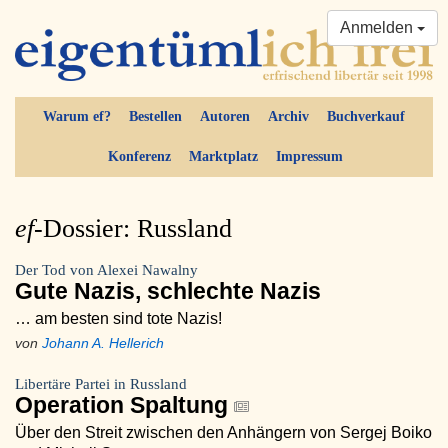
Anmelden
Warum ef?
Bestellen
Autoren
Archiv
Buchverkauf
Konferenz
Marktplatz
Impressum
ef-
Dossier: Russland
Der Tod von Alexei Nawalny
Gute Nazis, schlechte Nazis
… am besten sind tote Nazis!
von
Johann A. Hellerich
Libertäre Partei in Russland
Operation Spaltung
Über den Streit zwischen den Anhängern von Sergej Boiko