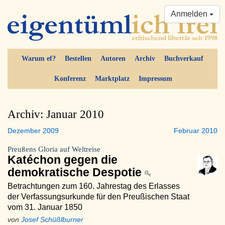
Anmelden
Warum ef?
Bestellen
Autoren
Archiv
Buchverkauf
Konferenz
Marktplatz
Impressum
Archiv: Januar 2010
Dezember 2009
Februar 2010
Preußens Gloria auf Weltreise
Katéchon gegen die
demokratische Despotie
Betrachtungen zum 160. Jahrestag des Erlasses
der Verfassungsurkunde für den Preußischen Staat
vom 31. Januar 1850
von
Josef Schüßlburner