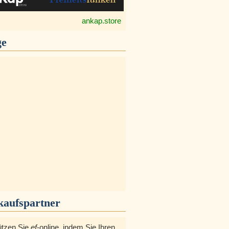
ankap.store
ge
kaufspartner
ützen Sie
ef
-online, indem Sie Ihren