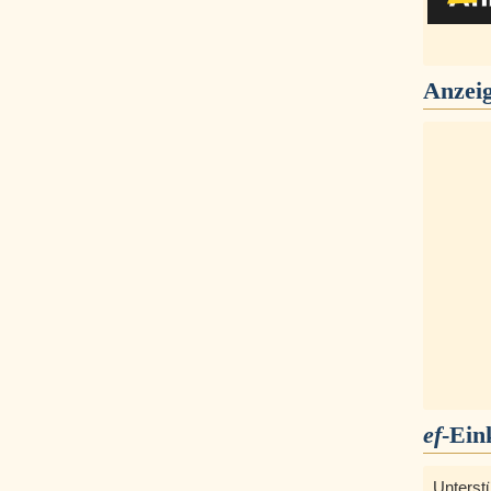
Anzei
ef
-Ein
Unterst