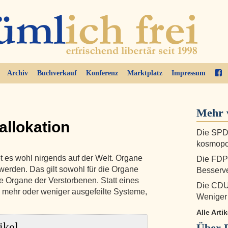
Archiv
Buchverkauf
Konferenz
Marktplatz
Impressum
Mehr v
allokation
Die SPD
kosmopol
t es wohl nirgends auf der Welt. Organe
Die FDP
 werden. Das gilt sowohl für die Organe
Besserve
e Organe der Verstorbenen. Statt eines
Die CDU
ll mehr oder weniger ausgefeilte Systeme,
Weniger 
Alle Arti
ikel
Über