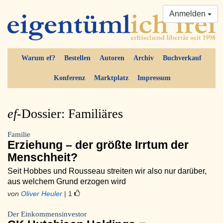
Anmelden
Warum ef?
Bestellen
Autoren
Archiv
Buchverkauf
Konferenz
Marktplatz
Impressum
ef-
Dossier: Familiäres
Familie
Erziehung – der größte Irrtum der
Menschheit?
Seit Hobbes und Rousseau streiten wir also nur darüber,
aus welchem Grund erzogen wird
von
Oliver Heuler
| 1
Der Einkommensinvestor