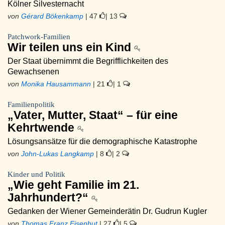
Kölner Silvesternacht
von
Gérard Bökenkamp
| 47
| 13
Patchwork-Familien
Wir teilen uns ein Kind
Der Staat übernimmt die Begrifflichkeiten des
Gewachsenen
von
Monika Hausammann
| 21
| 1
Familienpolitik
„Vater, Mutter, Staat“ – für eine
Kehrtwende
Lösungsansätze für die demographische Katastrophe
von
John-Lukas Langkamp
| 8
| 2
Kinder und Politik
„Wie geht Familie im 21.
Jahrhundert?“
Gedanken der Wiener Gemeinderätin Dr. Gudrun Kugler
von
Thomas Franz Eisenhut
| 27
| 5