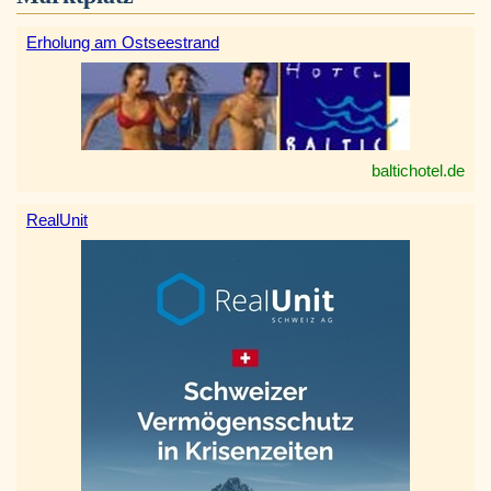
Erholung am Ostseestrand
baltichotel.de
RealUnit