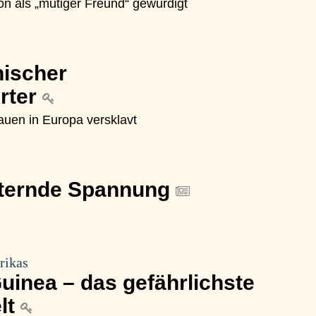
n als „mutiger Freund“ gewürdigt
nischer
rter
auen in Europa versklavt
sternde Spannung
rikas
uinea – das gefährlichste
lt