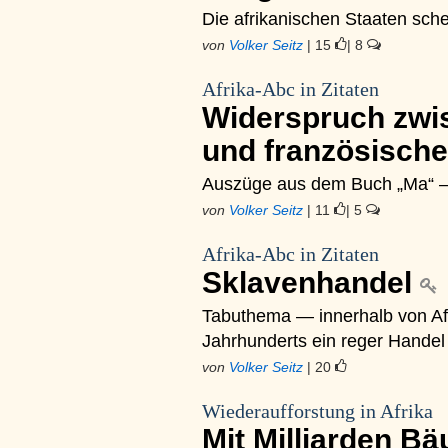
Die afrikanischen Staaten sch
von
Volker Seitz
| 15
| 8
Afrika-Abc in Zitaten
Widerspruch zwis
und französisch
Auszüge aus dem Buch „Ma“ – 
von
Volker Seitz
| 11
| 5
Afrika-Abc in Zitaten
Sklavenhandel
Tabuthema — innerhalb von Afri
Jahrhunderts ein reger Hande
von
Volker Seitz
| 20
Wiederaufforstung in Afrika
Mit Milliarden B