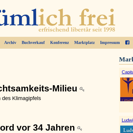
Archiv
Buchverkauf
Konferenz
Marktplatz
Impressum
Mark
Capita
chtsamkeits-Milieu
h des Klimagipfels
Ludwi
Mord vor 34 Jahren