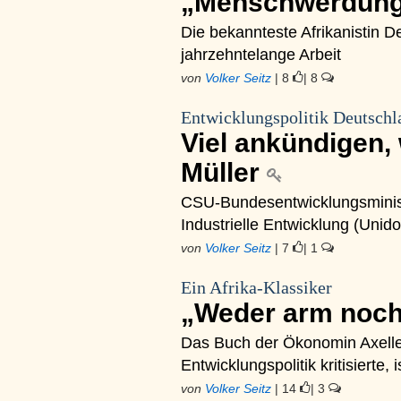
„Menschwerdung
Die bekannteste Afrikanistin D
jahrzehntelange Arbeit
von
Volker Seitz
| 8
| 8
Entwicklungspolitik Deutschl
Viel ankündigen,
Müller
CSU-Bundesentwicklungsminist
Industrielle Entwicklung (Unido
von
Volker Seitz
| 7
| 1
Ein Afrika-Klassiker
„Weder arm noc
Das Buch der Ökonomin Axelle
Entwicklungspolitik kritisierte, 
von
Volker Seitz
| 14
| 3