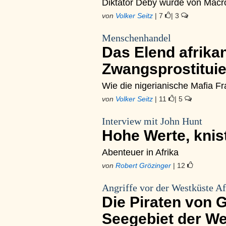
Diktator Déby wurde von Macro
von
Volker Seitz
| 7
| 3
Menschenhandel
Das Elend afrika
Zwangsprostituie
Wie die nigerianische Mafia Fr
von
Volker Seitz
| 11
| 5
Interview mit John Hunt
Hohe Werte, kni
Abenteuer in Afrika
von
Robert Grözinger
| 12
Angriffe vor der Westküste Af
Die Piraten von G
Seegebiet der We