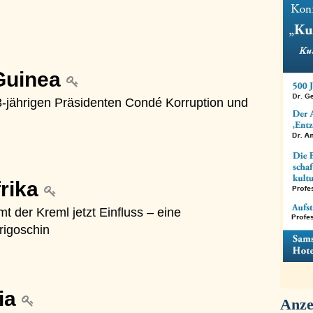
 Guinea
-jährigen Präsidenten Condé Korruption und
frika
mt der Kreml jetzt Einfluss – eine
rigoschin
ria
Anze