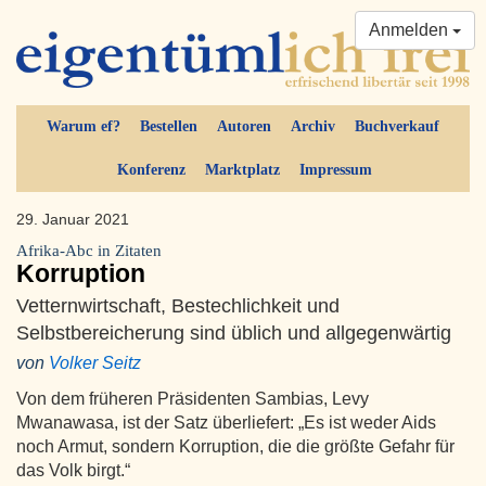
Anmelden
Warum ef?
Bestellen
Autoren
Archiv
Buchverkauf
Konferenz
Marktplatz
Impressum
29. Januar 2021
Afrika-Abc in Zitaten
Korruption
Vetternwirtschaft, Bestechlichkeit und
Selbstbereicherung sind üblich und allgegenwärtig
von
Volker Seitz
Von dem früheren Präsidenten Sambias, Levy
Mwanawasa, ist der Satz überliefert: „Es ist weder Aids
noch Armut, sondern Korruption, die die größte Gefahr für
das Volk birgt.“