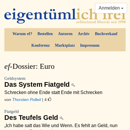
Anmelden
Warum ef?
Bestellen
Autoren
Archiv
Buchverkauf
Konferenz
Marktplatz
Impressum
ef-
Dossier: Euro
Geldsystem
Das System Fiatgeld
Schrecken ohne Ende statt Ende mit Schrecken
von
Thorsten Polleit
| 4
Fiatgeld
Des Teufels Geld
„Ich habe satt das Wie und Wenn. Es fehlt an Geld, nun