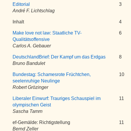
Editorial
3
André F. Lichtschlag
Inhalt
4
Make love not law: Staatliche TV-
6
Qualitätsoffensive
Carlos A. Gebauer
DeutschlandBrief: Der Kampf um das Erdgas
8
Bruno Bandulet
Bundestag: Schamesrote Früchtchen,
10
seelenruhige Neulinge
Robert Grözinger
Liberaler Einwurf: Trauriges Schauspiel im
11
olympischen Geist
Sascha Tamm
ef-Gemälde: Richtigstellung
11
Bernd Zeller