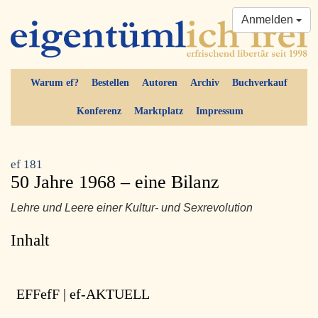
Anmelden
Warum ef?
Bestellen
Autoren
Archiv
Buchverkauf
Konferenz
Marktplatz
Impressum
ef 181
50 Jahre 1968 – eine Bilanz
Lehre und Leere einer Kultur- und Sexrevolution
Inhalt
EFFefF | ef-AKTUELL