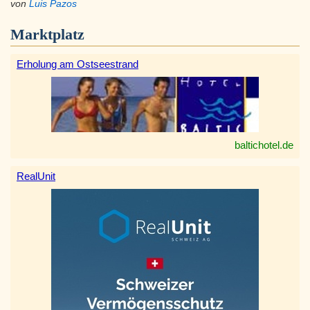
von
Luis Pazos
Marktplatz
Erholung am Ostseestrand
baltichotel.de
RealUnit