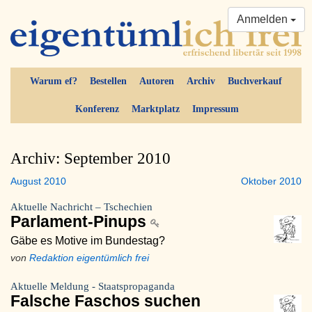
Anmelden
Warum ef?
Bestellen
Autoren
Archiv
Buchverkauf
Konferenz
Marktplatz
Impressum
Archiv: September 2010
August 2010
Oktober 2010
Aktuelle Nachricht – Tschechien
Parlament-Pinups
Gäbe es Motive im Bundestag?
von
Redaktion eigentümlich frei
Aktuelle Meldung - Staatspropaganda
Falsche Faschos suchen