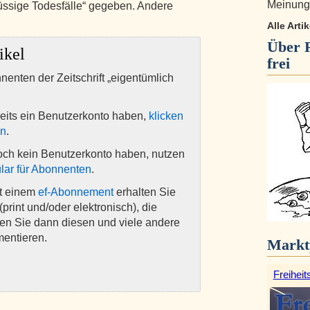
Meinungs
üssige Todesfälle“ gegeben. Andere
Alle Arti
Über
ikel
frei
nnenten der Zeitschrift „eigentümlich
eits ein Benutzerkonto haben,
klicken
en
.
och kein Benutzerkonto haben, nutzen
lar für Abonnenten
.
it einem
ef-Abonnement
erhalten Sie
(print und/oder elektronisch), die
nen Sie dann diesen und viele andere
mentieren.
Markt
Freiheit