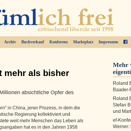
Archiv
Buchverkauf
Konferenz
Marktplatz
Impressum
Mehr 
 mehr als bisher
eigent
Roland B
Baader-P
Millionen absichtliche Opfer des
Roland B
Stefan B
n“ in China, jener Prozess, in dem die
und Mart
tische Regierung kollektiviert und
ef-Konfe
ostete weit mehr Menschen das Leben als
Werner:
ngsangaben hat es in den Jahren 1958