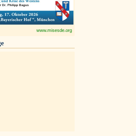
www.misesde.org
ge