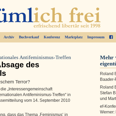
Archiv
Buchverkauf
Konferenz
Marktplatz
Impressum
Mehr 
nationales Antifeminismus-Treffen
Absage des
eigent
ls
Roland B
Baader-P
tischem Terror?
Roland B
 die „Interessengemeinschaft
Stefan B
ernationalen Antifeminismus-Treffen“ in
und Mart
essemitteilung vom 14. September 2010
ef-Konfe
Werner:
gung, dass das Thema ‚Feminismus‘ in