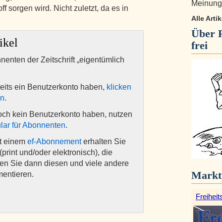
Meinungs
f sorgen wird. Nicht zuletzt, da es in
Alle Arti
Über
ikel
frei
nnenten der Zeitschrift „eigentümlich
eits ein Benutzerkonto haben,
klicken
en
.
och kein Benutzerkonto haben, nutzen
lar für Abonnenten
.
it einem
ef-Abonnement
erhalten Sie
(print und/oder elektronisch), die
nen Sie dann diesen und viele andere
Markt
mentieren.
Freiheit