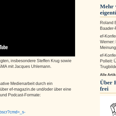
Mehr 
eigent
Roland B
Baader-P
ef-Konfe
Werner:
Meinungs
ef-Konfe
ligten, insbesondere Steffen Krug sowie
Polleit: 
MA mit Jacques Uhlemann.
Trugbild
Alle Arti
Über
native Medienarbeit durch ein
frei
über ef-magazin.de und/oder über eine
- und Podcast-Formate:
ebscr?cmd=_s-