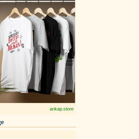
ankap.store
ge