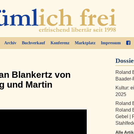
Archiv
Buchverkauf
Konferenz
Marktplatz
Impressum
Dossi
fan Blankertz von
Roland B
Baader-P
g und Martin
Kultur: e
2025
Roland 
Roland B
Gebel | 
Stahlfed
Alle Arti