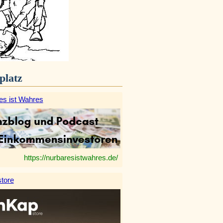
platz
es ist Wahres
https://nurbaresistwahres.de/
tore