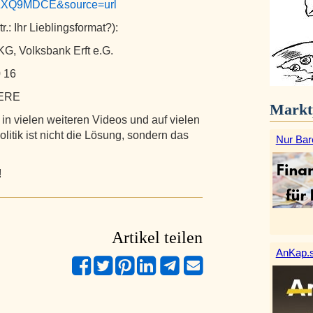
TZXQ9MDCE&source=url
: Ihr Lieblingsformat?):
G, Volksbank Erft e.G.
 16
 ERE
Markt
 in vielen weiteren Videos und auf vielen
litik ist nicht die Lösung, sondern das
Nur Bar
!
Artikel teilen
AnKap.s