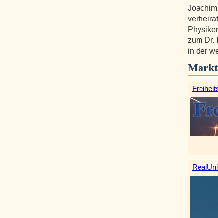
Joachim
verheirat
Physiker
zum Dr. 
in der w
Markt
Freiheit
RealUni