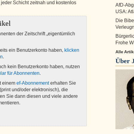
jeder Schicht zeitnah und kostenlos
AfD-Abge
USA: Atl
Die Bibe
ikel
Verleug
nnenten der Zeitschrift „eigentümlich
Bürgerl
Frohe W
eits ein Benutzerkonto haben,
klicken
Alle Art
en
.
Über
och kein Benutzerkonto haben, nutzen
lar für Abonnenten
.
it einem
ef-Abonnement
erhalten Sie
(print und/oder elektronisch), die
nen Sie dann diesen und viele andere
mentieren.