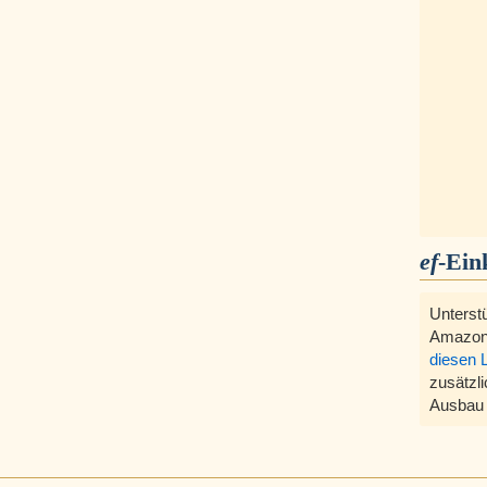
ef
-Ein
Unterst
Amazon
diesen 
zusätzli
Ausbau 