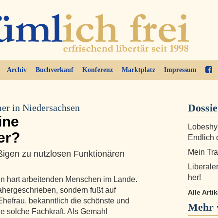
Archiv
Buchverkauf
Konferenz
Marktplatz
Impressum
Dossi
er in Niedersachsen
ine
Lobeshym
er?
Endlich 
Mein Tra
ßigen zu nutzlosen Funktionären
Liberale
her!
n hart arbeitenden Menschen im Lande.
dahergeschrieben, sondern fußt auf
Alle Arti
Ehefrau, bekanntlich die schönste und
Mehr 
ine solche Fachkraft. Als Gemahl