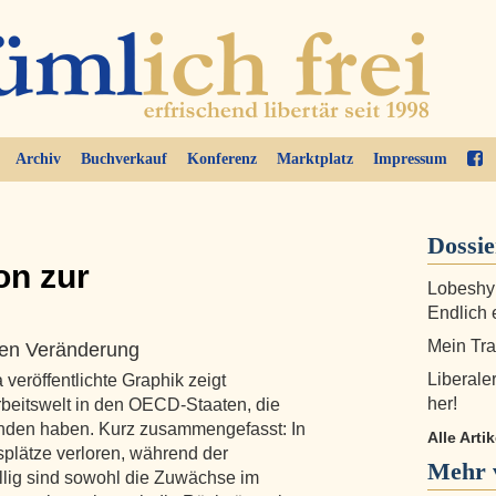
Archiv
Buchverkauf
Konferenz
Marktplatz
Impressum
Dossi
on zur
Lobeshym
Endlich 
Mein Tra
en Veränderung
Liberale
 veröffentlichte Graphik zeigt
her!
beitswelt in den OECD-Staaten, die
nden haben. Kurz zusammengefasst: In
Alle Arti
plätze verloren, während der
Mehr 
ällig sind sowohl die Zuwächse im