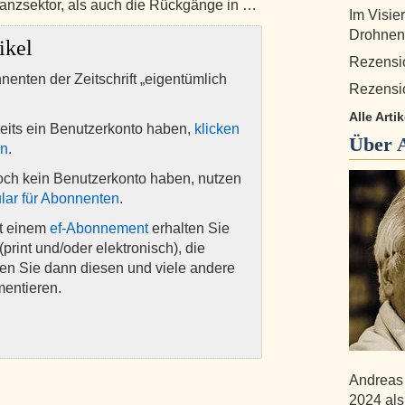
nanzsektor, als auch die Rückgänge in …
Im Visie
Drohnen
ikel
Rezensi
nnenten der Zeitschrift „eigentümlich
Rezensi
Alle Arti
eits ein Benutzerkonto haben,
klicken
Über
en
.
och kein Benutzerkonto haben, nutzen
lar für Abonnenten
.
it einem
ef-Abonnement
erhalten Sie
(print und/oder elektronisch), die
nen Sie dann diesen und viele andere
mentieren.
Andreas 
2024 als