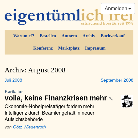
Anmelden
Warum ef?
Bestellen
Autoren
Archiv
Buchverkauf
Konferenz
Marktplatz
Impressum
Archiv: August 2008
Juli 2008
September 2008
Karikatur
voila, keine Finanzkrisen mehr
Ökonomie-Nobelpreisträger fordern mehr
Intelligenz durch Beamtengehalt in neuer
Aufsichtsbehörde
von
Götz Wiedenroth