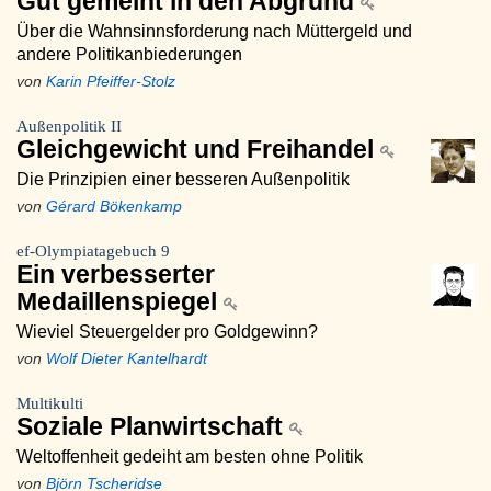
Gut gemeint in den Abgrund
Über die Wahnsinnsforderung nach Müttergeld und
andere Politikanbiederungen
von
Karin Pfeiffer-Stolz
Außenpolitik II
Gleichgewicht und Freihandel
Die Prinzipien einer besseren Außenpolitik
von
Gérard Bökenkamp
ef-Olympiatagebuch 9
Ein verbesserter
Medaillenspiegel
Wieviel Steuergelder pro Goldgewinn?
von
Wolf Dieter Kantelhardt
Multikulti
Soziale Planwirtschaft
Weltoffenheit gedeiht am besten ohne Politik
von
Björn Tscheridse