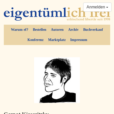
Anmelden
Warum ef?
Bestellen
Autoren
Archiv
Buchverkauf
Konferenz
Marktplatz
Impressum