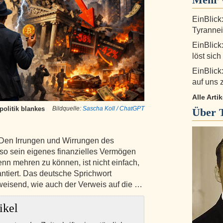
EinBlick
Tyrannei
EinBlick
löst sich
EinBlick
auf uns 
Alle Arti
olitik blankes
Bildquelle:
Sascha Koll / ChatGPT
Über
 Den Irrungen und Wirrungen des
so sein eigenes finanzielles Vermögen
nn mehren zu können, ist nicht einfach,
antiert. Das deutsche Sprichwort
gweisend, wie auch der Verweis auf die …
ikel