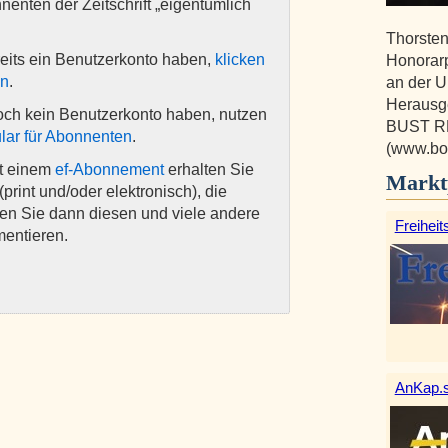
nnenten der Zeitschrift „eigentümlich
Thorsten
eits ein Benutzerkonto haben,
klicken
Honorarp
en
.
an der Un
Herausge
och kein Benutzerkonto haben, nutzen
BUST 
lar für Abonnenten
.
(www.bo
it einem
ef-Abonnement
erhalten Sie
Markt
(print und/oder elektronisch), die
nen Sie dann diesen und viele andere
Freiheit
mentieren.
AnKap.s