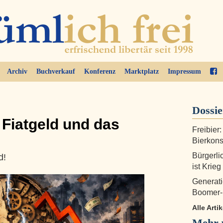
Archiv
Buchverkauf
Konferenz
Marktplatz
Impressum
Dossi
 Fiatgeld und das
Freibier
Bierkon
Bürgerlic
d!
ist Krieg
Generati
Boomer-
Alle Arti
Mehr v