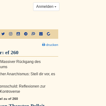
Anmelden
drucken
er:
ef 260
: Massiver Rückgang des
sums
her Anarchismus: Stell dir vor, es
onsschuld: Reflexionen zur
Kontroverse
kel zu ef 260
on Thorsten Polleit