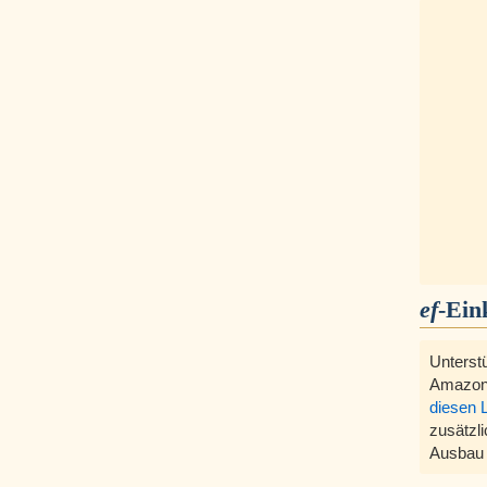
ef
-Ein
Unterst
Amazon
diesen 
zusätzli
Ausbau 