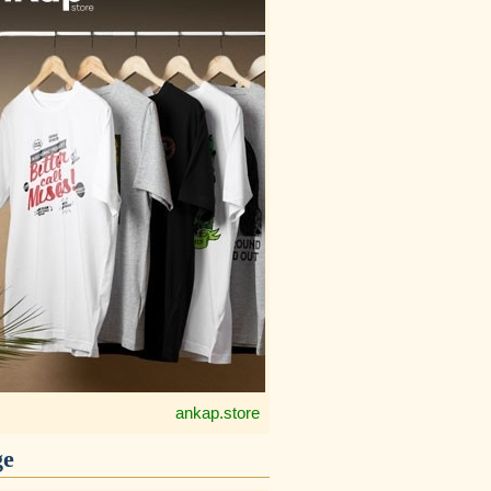
ankap.store
ge