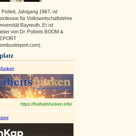
 Polleit, Jahrgang 1967, ist
rofessor für Volkswirtschaftslehre
iversität Bayreuth. Er ist
ber von Dr. Polleits BOOM &
REPORT
ombustreport.com).
platz
sfunken
https://freiheitsfunken.info/
tore