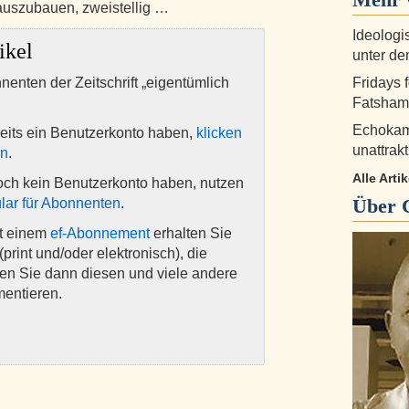
auszubauen, zweistellig …
Ideologi
ikel
unter d
nnenten der Zeitschrift „eigentümlich
Fridays 
Fatshami
Echokam
eits ein Benutzerkonto haben,
klicken
unattrak
en
.
Alle Arti
och kein Benutzerkonto haben, nutzen
Über
lar für Abonnenten
.
it einem
ef-Abonnement
erhalten Sie
(print und/oder elektronisch), die
nen Sie dann diesen und viele andere
mentieren.