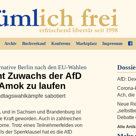
Archiv
Buchverkauf
Konferenz
Marktplatz
Impressum
Dossie
ernative Berlin nach den EU-Wahlen
nt Zuwachs der AfD
AfD: Dex
 Amok zu laufen
Corona-k
Ach, di
ndtagswahlkämpfe sabotiert
Neue Re
„selbstb
, und in Sachsen und Brandenburg ist
Debatte
te Kraft geworden. Auch in zahlreichen
orne. Trotz eines Teilnehmerfeldes von
Alle Arti
s der Sperrklausel hat es die AfD
Mehr v