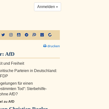
Anmelden
drucken
r:
AfD
it und Freiheit
ritische Parteien in Deutschland:
e FDP
gelungen für einen
estimmten Tod“: Sterbehilfe-
 ohne AfD?
kel zu AfD
on Christian Rogler