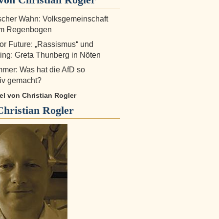
scher Wahn: Volksgemeinschaft
em Regenbogen
for Future: „Rassismus“ und
ng: Greta Thunberg in Nöten
mer: Was hat die AfD so
tiv gemacht?
kel von Christian Rogler
Christian Rogler