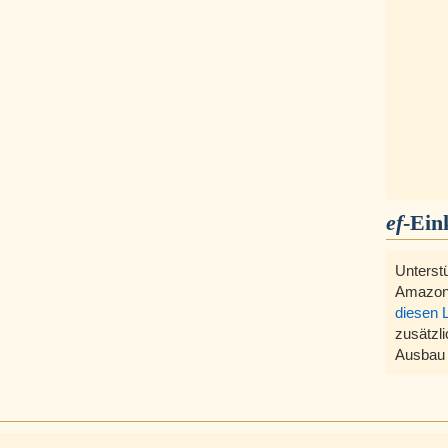
ef
-Ein
Unterst
Amazon
diesen 
zusätzli
Ausbau 