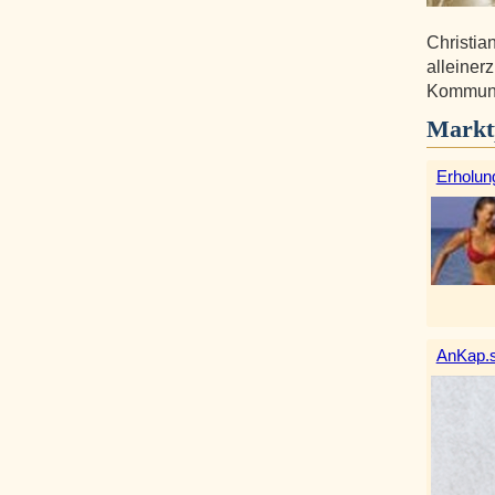
Christia
alleiner
Kommunik
Markt
Erholun
AnKap.s