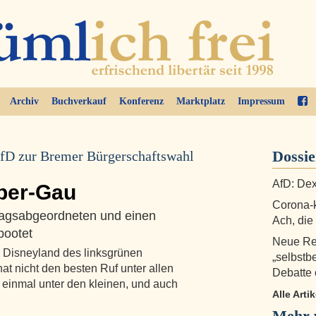
Archiv
Buchverkauf
Konferenz
Marktplatz
Impressum
Dossie
fD zur Bremer Bürgerschaftswahl
AfD: Dex
uper-Gau
Corona-k
tagsabgeordneten und einen
Ach, di
bootet
Neue Re
 Disneyland des linksgrünen
„selbstb
t nicht den besten Ruf unter allen
Debatte
t einmal unter den kleinen, und auch
Alle Arti
Mehr v