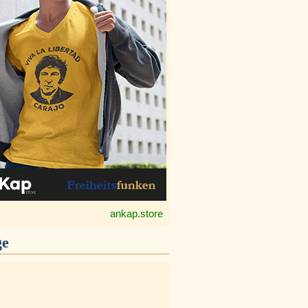
ankap.store
ge