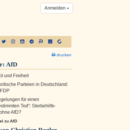
Anmelden
drucken
r:
AfD
it und Freiheit
ritische Parteien in Deutschland:
e FDP
gelungen für einen
estimmten Tod“: Sterbehilfe-
 ohne AfD?
kel zu AfD
on Christian Rogler