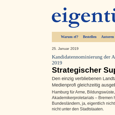
Warum ef?
Bestellen
Autoren
25. Januar 2019
Kandidatennominierung der A
2019
Strategischer S
Den einzig verbliebenen Land
Medienprofi gleichzeitig ausge
Hamburg für Arme, Bildungswüste,
Akademikerproletariats – Bremen ha
Bundesländern, ja, eigentlich nich
nicht unter den Stadtstaaten.