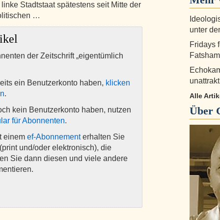
linke Stadtstaat spätestens seit Mitte der
olitischen …
Ideologi
unter d
ikel
Fridays 
Fatshami
nnenten der Zeitschrift „eigentümlich
Echokam
unattrak
eits ein Benutzerkonto haben,
klicken
en
.
Alle Arti
Über
och kein Benutzerkonto haben, nutzen
lar für Abonnenten
.
it einem
ef-Abonnement
erhalten Sie
(print und/oder elektronisch), die
nen Sie dann diesen und viele andere
mentieren.