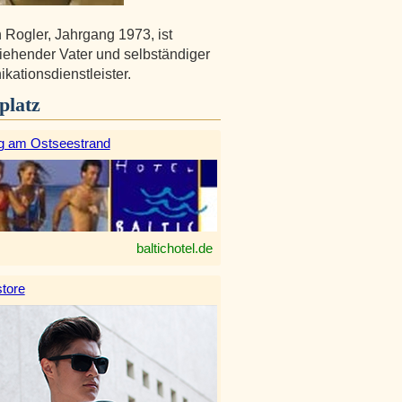
n Rogler, Jahrgang 1973, ist
ziehender Vater und selbständiger
ationsdienstleister.
platz
g am Ostseestrand
baltichotel.de
tore