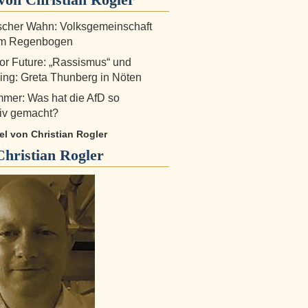
scher Wahn: Volksgemeinschaft
em Regenbogen
for Future: „Rassismus“ und
ng: Greta Thunberg in Nöten
mer: Was hat die AfD so
tiv gemacht?
kel von Christian Rogler
Christian Rogler