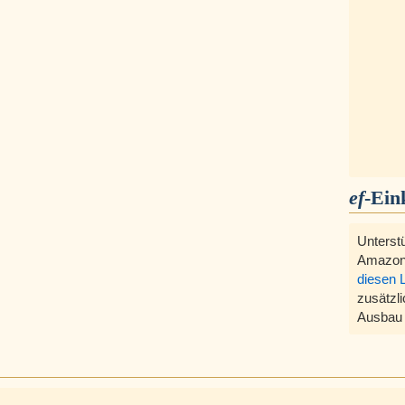
ef
-Ein
Unterst
Amazon
diesen 
zusätzli
Ausbau 