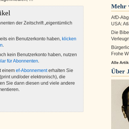
Mehr 
ikel
AfD-Abge
nnenten der Zeitschrift „eigentümlich
USA: Atl
Die Bibe
eits ein Benutzerkonto haben,
klicken
Verleug
en
.
Bürgerl
Frohe W
och kein Benutzerkonto haben, nutzen
lar für Abonnenten
.
Alle Art
Über
it einem
ef-Abonnement
erhalten Sie
(print und/oder elektronisch), die
nen Sie dann diesen und viele andere
mentieren.