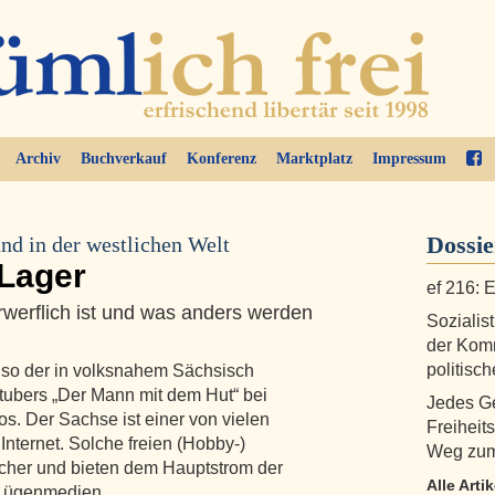
Archiv
Buchverkauf
Konferenz
Marktplatz
Impressum
Dossi
nd in der westlichen Welt
 Lager
ef 216: E
werflich ist und was anders werden
Sozialis
der Komm
politisc
, so der in volksnahem Sächsisch
ubers „Der Mann mit dem Hut“ bei
Jedes Ge
. Der Sachse ist einer von vielen
Freiheits
nternet. Solche freien (Hobby‑)
Weg zum
icher und bieten dem Hauptstrom der
Alle Arti
n Lügenmedien, …