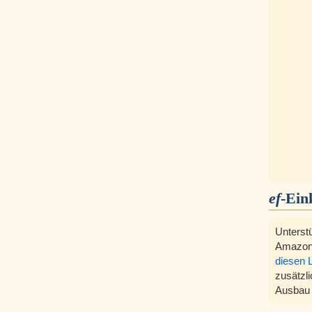
ef
-Ein
Unterst
Amazon
diesen 
zusätzli
Ausbau 