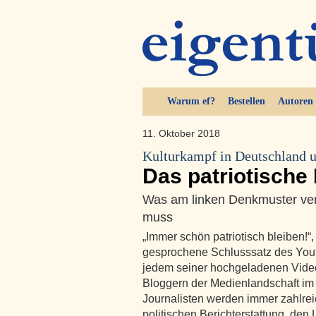
Warum ef?
Bestellen
Autoren
11. Oktober 2018
Kulturkampf in Deutschland u
Das patriotische
Was am linken Denkmuster ver
muss
„Immer schön patriotisch bleiben!“
gesprochene Schlusssatz des Yout
jedem seiner hochgeladenen Videos
Bloggern der Medienlandschaft im I
Journalisten werden immer zahlre
politischen Berichterstattung, de