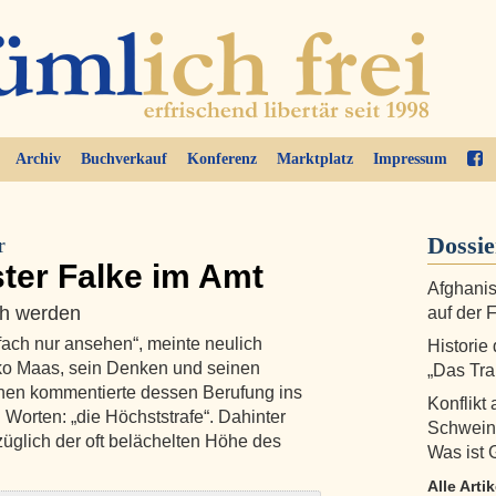
Archiv
Buchverkauf
Konferenz
Marktplatz
Impressum
Dossi
r
ter Falke im Amt
Afghani
ich werden
auf der F
ch nur ansehen“, meinte neulich
Historie
ko Maas, sein Denken und seinen
„Das Tra
then kommentierte dessen Berufung ins
Konflikt
Worten: „die Höchststrafe“. Dahinter
Schweind
züglich der oft belächelten Höhe des
Was ist 
Alle Arti