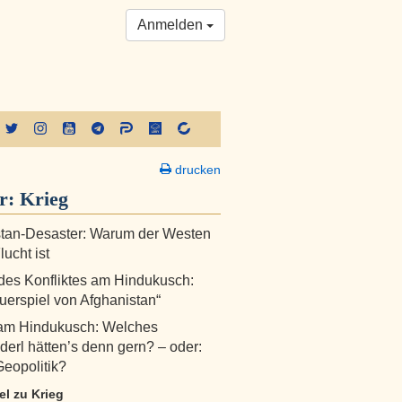
Anmelden
drucken
er:
Krieg
stan-Desaster: Warum der Westen
lucht ist
 des Konfliktes am Hindukusch:
uerspiel von Afghanistan“
 am Hindukusch: Welches
erl hätten’s denn gern? – oder:
Geopolitik?
kel zu Krieg