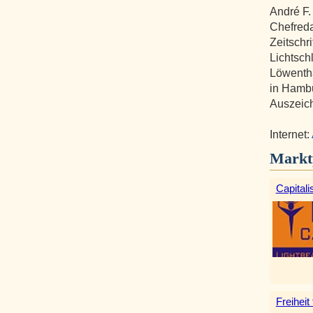
André F.
Chefreda
Zeitschri
Lichtsch
Löwentha
in Hamb
Auszeic
Internet:
Markt
Capitali
Freiheit