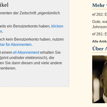
ikel
Mehr v
nnenten der Zeitschrift „eigentümlich
ef 262: E
Gute, w
eits ein Benutzerkonto haben,
klicken
Johnson
en
.
ef 261: E
och kein Benutzerkonto haben, nutzen
Alle Arti
lar für Abonnenten
.
Über
it einem
ef-Abonnement
erhalten Sie
(print und/oder elektronisch), die
nen Sie dann diesen und viele andere
mentieren.