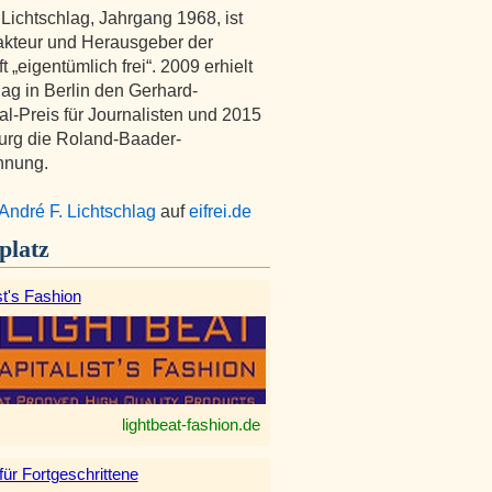
 Lichtschlag, Jahrgang 1968, ist
kteur und Herausgeber der
ft „eigentümlich frei“. 2009 erhielt
lag in Berlin den Gerhard-
l-Preis für Journalisten und 2015
urg die Roland-Baader-
hnung.
André F. Lichtschlag
auf
eifrei.de
platz
st's Fashion
lightbeat-fashion.de
 für Fortgeschrittene