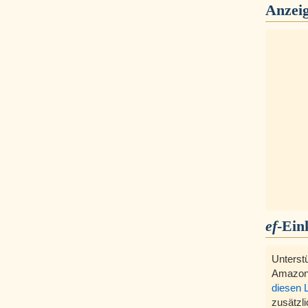
Anzei
ef
-Ein
Unterst
Amazon
diesen 
zusätzli