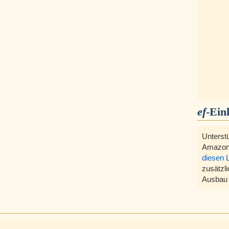
ef
-Ein
Unterst
Amazon
diesen 
zusätzli
Ausbau 