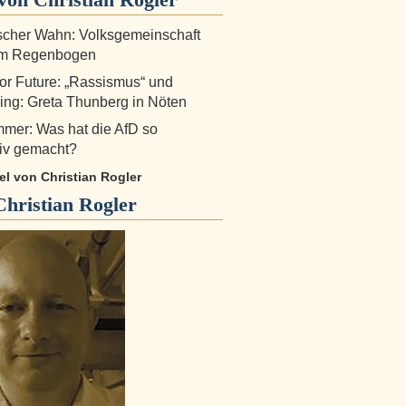
scher Wahn: Volksgemeinschaft
em Regenbogen
for Future: „Rassismus“ und
ng: Greta Thunberg in Nöten
mer: Was hat die AfD so
tiv gemacht?
kel von Christian Rogler
Christian Rogler