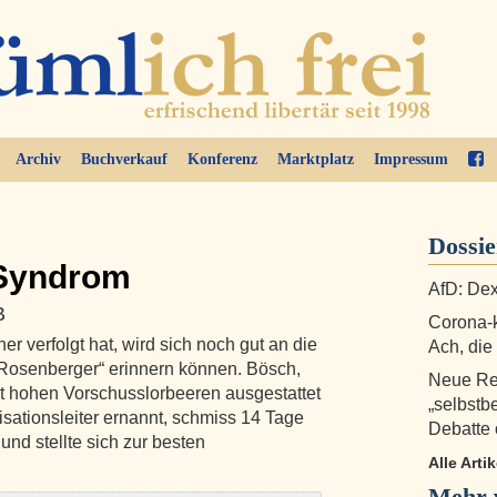
Archiv
Buchverkauf
Konferenz
Marktplatz
Impressum
Dossie
Syndrom
AfD: Dex
B
Corona-k
r verfolgt hat, wird sich noch gut an die
Ach, di
Rosenberger“ erinnern können. Bösch,
Neue Re
it hohen Vorschusslorbeeren ausgestattet
„selbstb
ationsleiter ernannt, schmiss 14 Tage
Debatte
und stellte sich zur besten
Alle Arti
Mehr v