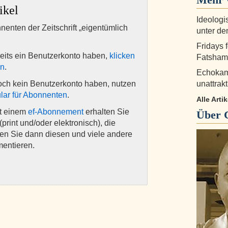
ikel
Ideologi
nnenten der Zeitschrift „eigentümlich
unter d
Fridays 
eits ein Benutzerkonto haben,
klicken
Fatshami
en
.
Echokam
och kein Benutzerkonto haben, nutzen
unattrak
lar für Abonnenten
.
Alle Arti
it einem
ef-Abonnement
erhalten Sie
Über
(print und/oder elektronisch), die
nen Sie dann diesen und viele andere
mentieren.