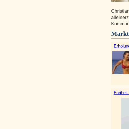
Christia
alleiner
Kommunik
Markt
Erholun
Freiheit