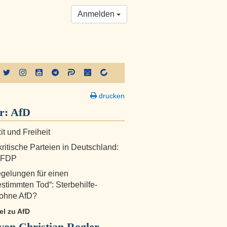
Anmelden
drucken
r:
AfD
it und Freiheit
ritische Parteien in Deutschland:
e FDP
gelungen für einen
estimmten Tod“: Sterbehilfe-
 ohne AfD?
kel zu AfD
on Christian Rogler