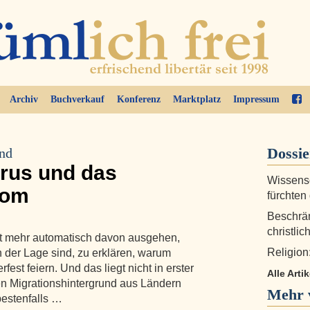
Archiv
Buchverkauf
Konferenz
Marktplatz
Impressum
Dossi
and
rus und das
Wissensc
rom
fürchten
Beschrän
christli
ht mehr automatisch davon ausgehen,
Religion
 der Lage sind, zu erklären, warum
fest feiern. Und das liegt nicht in erster
Alle Arti
nen Migrationshintergrund aus Ländern
Mehr v
bestenfalls …