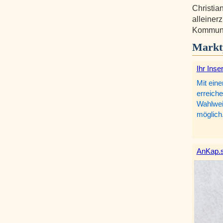
Christia
alleiner
Kommunik
Markt
Ihr Inse
Mit eine
erreiche
Wahlweis
möglich
AnKap.s