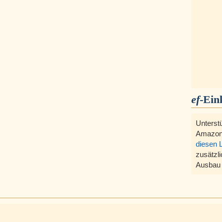
ef
-Ein
Unterst
Amazon
diesen 
zusätzli
Ausbau 