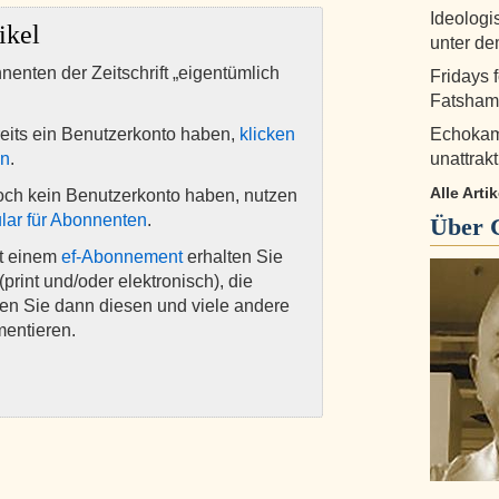
Ideologi
ikel
unter d
nnenten der Zeitschrift „eigentümlich
Fridays 
Fatshami
eits ein Benutzerkonto haben,
klicken
Echokam
en
.
unattrak
Alle Arti
och kein Benutzerkonto haben, nutzen
lar für Abonnenten
.
Über
it einem
ef-Abonnement
erhalten Sie
(print und/oder elektronisch), die
nen Sie dann diesen und viele andere
mentieren.