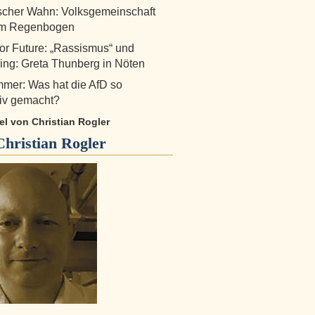
scher Wahn: Volksgemeinschaft
em Regenbogen
for Future: „Rassismus“ und
ng: Greta Thunberg in Nöten
mer: Was hat die AfD so
tiv gemacht?
kel von Christian Rogler
Christian Rogler